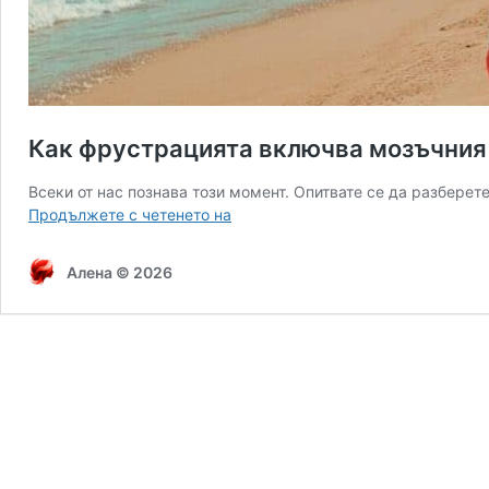
Как фрустрацията включва мозъчния
Всеки от нас познава този момент. Опитвате се да разберет
Как
Продължете с четенето на
фрустрацията
включва
Алена © 2026
мозъчния
ускорител