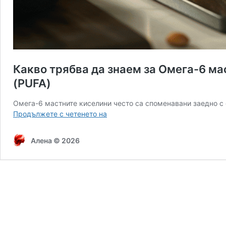
Какво трябва да знаем за Омега-6 мас
(PUFA)
Омега-6 мастните киселини често са споменавани заедно с 
Какво
Продължете с четенето на
трябва
да
Алена © 2026
знаем
за
Омега-6
мастните
киселини:
роля,
ползи
и