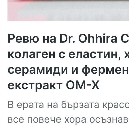
Ревю на Dr. Ohhira 
колаген с еластин,
серамиди и фермен
екстракт OM-X
В ерата на бързата крас
все повече хора осъзнав