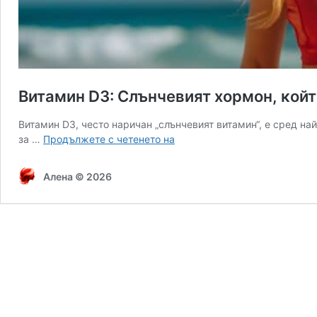
Витамин D3: Слънчевият хормон, кой
Витамин D3, често наричан „слънчевият витамин“, е сред н
Витамин
за …
Продължете с четенето на
D3:
Слънчевият
Алена © 2026
хормон,
който
наричаме
витамин