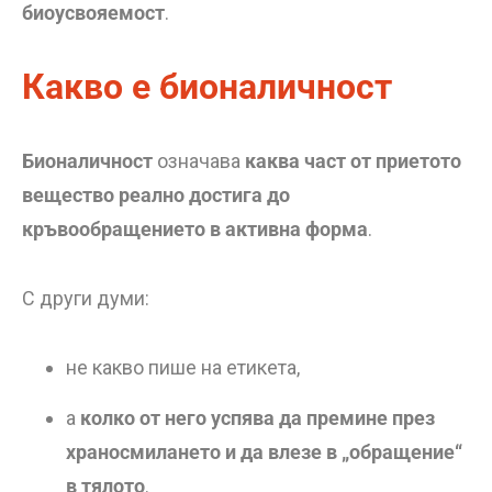
биоусвояемост
.
Какво е бионаличност
Бионаличност
означава
каква част от приетото
вещество реално достига до
кръвообращението в активна форма
.
С други думи:
не какво пише на етикета,
а
колко от него успява да премине през
храносмилането и да влезе в „обращение“
в тялото
.