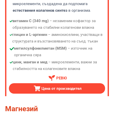
микроелементи, създадена да подпомага
естествения колагенов синтез
в организма.
витамин C (340 mg)
– незаменим кофактор за
образуването на стабилни колагенови влакна
глицин и L-аргинин
– аминокиселини, участващи в
структурата и възстановяването на съед. тъкан
метилсулфонилметан (MSM)
– източник на
органична сяра
цинк, манган и мед
– микроелементи, важни за
стабилността на колагеновите влакна
РЕВЮ
Цена от производител
Магнезий