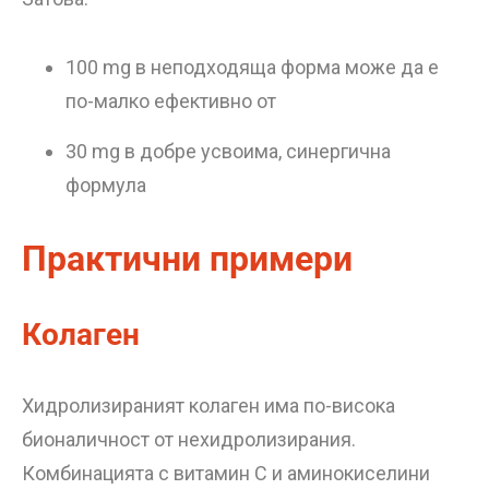
100 mg в неподходяща форма може да е
по-малко ефективно от
30 mg в добре усвоима, синергична
формула
Практични примери
Колаген
Хидролизираният колаген има по-висока
бионаличност от нехидролизирания.
Комбинацията с витамин C и аминокиселини