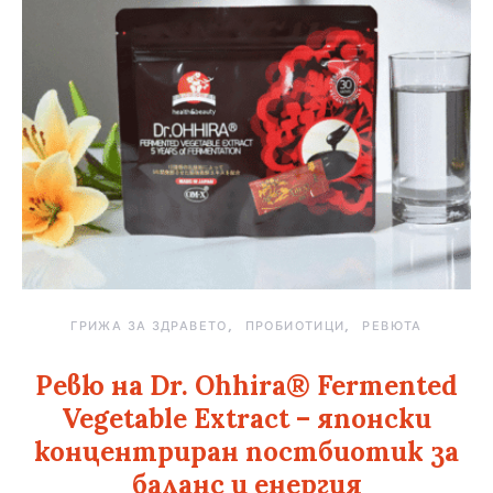
ГРИЖА ЗА ЗДРАВЕТО
ПРОБИОТИЦИ
РЕВЮТА
Ревю на Dr. Ohhira® Fermented
Vegetable Extract – японски
концентриран постбиотик за
баланс и енергия