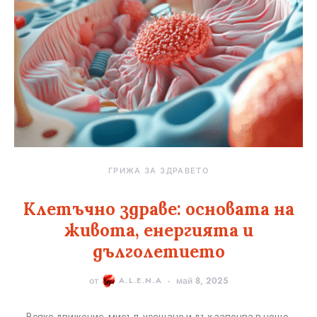
ГРИЖА ЗА ЗДРАВЕТО
Клетъчно здраве: основата на
живота, енергията и
дълголетието
от
A.L.E.N.A
май 8, 2025