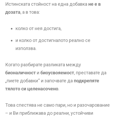
Истинската стойност на една добавка
не е в
дозата
, а в това:
колко от нея достига,
и колко от достигналото реално се
използва.
Когато разбирате разликата между
бионаличност
и
биоусвояемост
, преставате да
„пиете добавки“ и започвате да
подкрепяте
тялото си целенасочено
.
Това спестява не само пари, но и разочарование
– и Ви приближава до реални, устойчиви