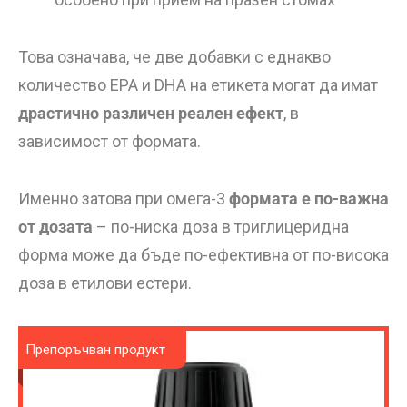
Това означава, че две добавки с еднакво
количество EPA и DHA на етикета могат да имат
драстично различен реален ефект
, в
зависимост от формата.
Именно затова при омега-3
формата е по-важна
от дозата
– по-ниска доза в триглицеридна
форма може да бъде по-ефективна от по-висока
доза в етилови естери.
Препоръчван продукт