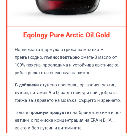
Eqology Pure Arctic Oil Gold
Норвежката формула с грижа за мозъка –
превъзходно,
пълноспектърно
омега-3 масло от
100% прясна, проследима и устойчива арктическа
риба треска със свеж вкус на лимон.
С добавени
студено пресован, органичен зехтин,
лутеин, витамин A и D, за да осигури най-добрата
грижа за здравето на мозъка, сърцето и зрението.
Това е
премиум продуктът
на бранда, но има и по-
евтини, с по-ниска концентрация на EPA и DHA ,
както и без лутеин и витамините.