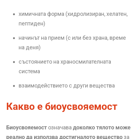
химичната форма (хидролизиран, хелатен,
пептиден)
начинът на прием (с или без храна, време
на деня)
състоянието на храносмилателната
система
взаимодействието с други вещества
Какво е биоусвояемост
Биоусвояемост
означава
доколко тялото може
реално да използва достигналото вещество
за