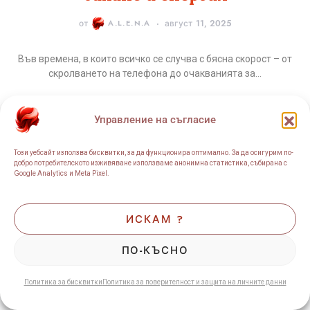
от
A.L.E.N.A
август 11, 2025
Във времена, в които всичко се случва с бясна скорост – от
скролването на телефона до очакванията за…
ОЩЕ
Управление на съгласие
Този уебсайт използва бисквитки, за да функционира оптимално. За да осигурим по-
добро потребителското изживяване използваме анонимна статистика, събирана с
Google Analytics и Meta Pixel.
ИСКАМ ?
ПО-КЪСНО
Политика за бисквитки
Политика за поверителност и защита на личните данни