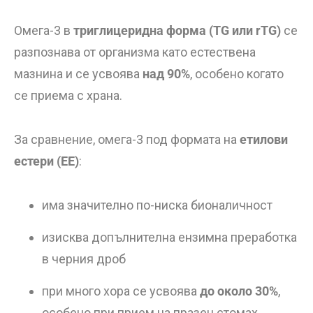
Омега-3 в
триглицеридна форма (TG или rTG)
се
разпознава от организма като естествена
мазнина и се усвоява
над 90%
, особено когато
се приема с храна.
За сравнение, омега-3 под формата на
етилови
естери (EE)
:
има значително по-ниска бионаличност
изисква допълнителна ензимна преработка
в черния дроб
при много хора се усвоява
до около 30%
,
особено при прием на празен стомах