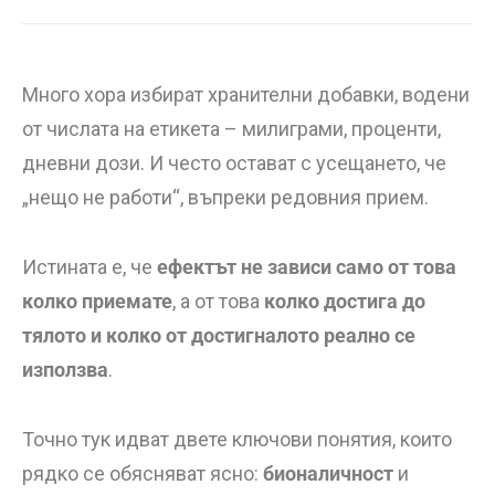
Много хора избират хранителни добавки, водени
от числата на етикета – милиграми, проценти,
дневни дози. И често остават с усещането, че
„нещо не работи“, въпреки редовния прием.
Истината е, че
ефектът не зависи само от това
колко приемате
, а от това
колко достига до
тялото и колко от достигналото реално се
използва
.
Точно тук идват двете ключови понятия, които
рядко се обясняват ясно:
бионаличност
и