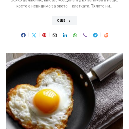
Всяко движение, мисъл, усещане и дъх започва в нещо,
което е невидимо за окото – клетката. Тялото ни…
ОЩЕ