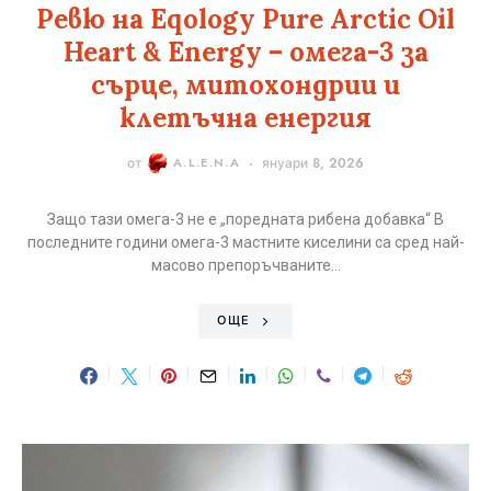
Ревю на Eqology Pure Arctic Oil
Heart & Energy – омега-3 за
сърце, митохондрии и
клетъчна енергия
от
A.L.E.N.A
януари 8, 2026
Защо тази омега-3 не е „поредната рибена добавка“ В
последните години омега-3 мастните киселини са сред най-
масово препоръчваните…
ОЩЕ