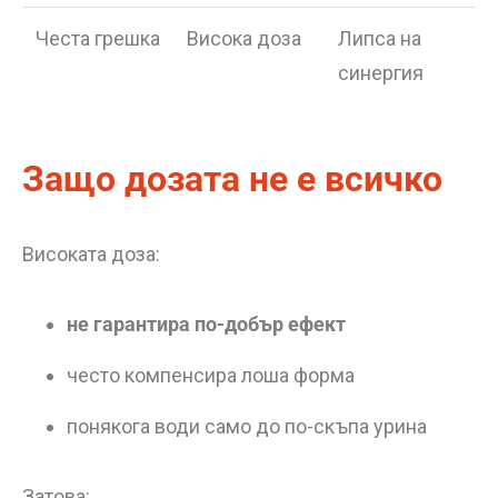
Честа грешка
Висока доза
Липса на
синергия
Защо дозата не е всичко
Високата доза:
не гарантира по-добър ефект
често компенсира лоша форма
понякога води само до по-скъпа урина
Затова: