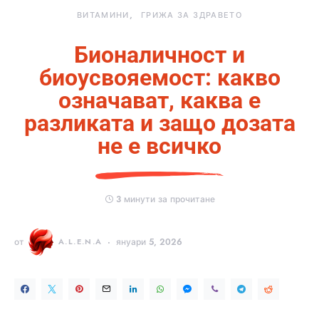
ВИТАМИНИ
ГРИЖА ЗА ЗДРАВЕТО
Бионаличност и
биоусвояемост: какво
означават, каква е
разликата и защо дозата
не е всичко
3 минути за прочитане
от
A.L.E.N.A
януари 5, 2026