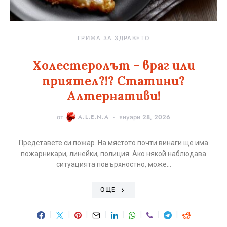
ГРИЖА ЗА ЗДРАВЕТО
Холестеролът – враг или
приятел?!? Статини?
Алтернативи!
от
A.L.E.N.A
януари 28, 2026
Представете си пожар. На мястото почти винаги ще има
пожарникари, линейки, полиция. Ако някой наблюдава
ситуацията повърхностно, може…
ОЩЕ