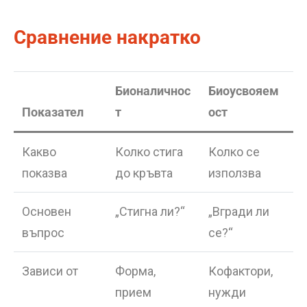
Сравнение накратко
Бионаличнос
Биоусвояем
Показател
т
ост
Какво
Колко стига
Колко се
показва
до кръвта
използва
Основен
„Стигна ли?“
„Вгради ли
въпрос
се?“
Зависи от
Форма,
Кофактори,
прием
нужди