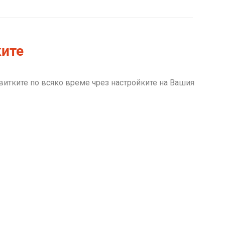
ките
витките по всяко време чрез настройките на Вашия