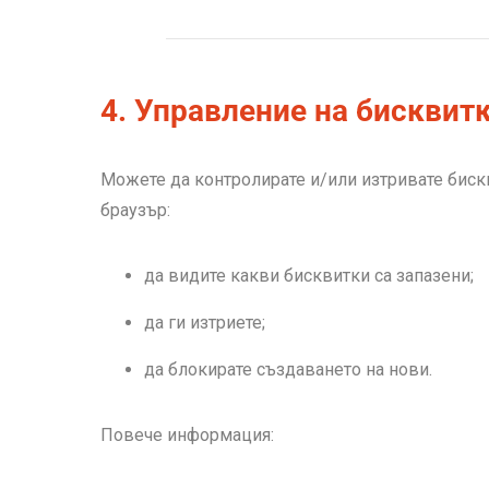
4. Управление на бисквит
Можете да контролирате и/или изтривате биск
браузър:
да видите какви бисквитки са запазени;
да ги изтриете;
да блокирате създаването на нови.
Повече информация: