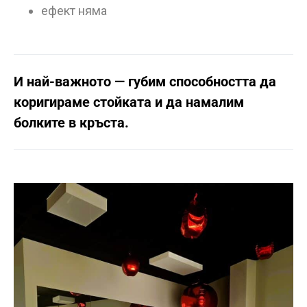
ефект няма
И най-важното — губим способността да
коригираме стойката и да намалим
болките в кръста.