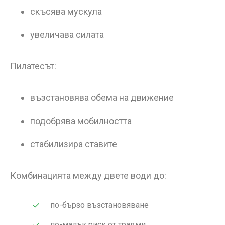
скъсява мускула
увеличава силата
Пилатесът:
възстановява обема на движение
подобрява мобилността
стабилизира ставите
Комбинацията между двете води до:
по-бързо възстановяване
по-малък риск от травми