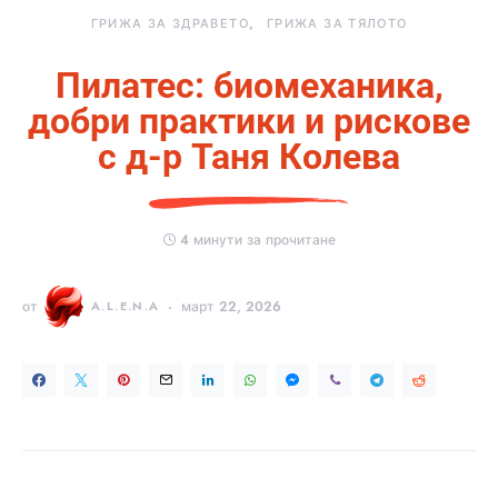
ГРИЖА ЗА ЗДРАВЕТО
ГРИЖА ЗА ТЯЛОТО
Пилатес: биомеханика,
добри практики и рискове
с д-р Таня Колева
4 минути за прочитане
от
A.L.E.N.A
март 22, 2026