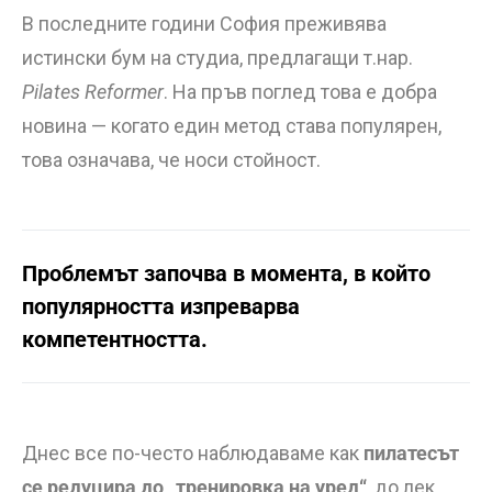
В последните години София преживява
истински бум на студиа, предлагащи т.нар.
Pilates Reformer
. На пръв поглед това е добра
новина — когато един метод става популярен,
това означава, че носи стойност.
Проблемът започва в момента, в който
популярността изпреварва
компетентността.
Днес все по-често наблюдаваме как
пилатесът
се редуцира до „тренировка на уред“
, до лек