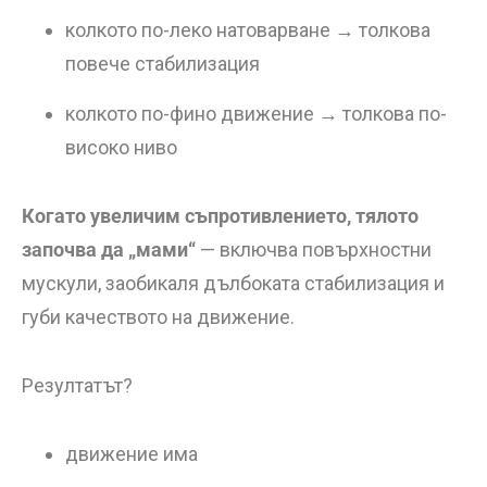
колкото по-леко натоварване → толкова
повече стабилизация
колкото по-фино движение → толкова по-
високо ниво
Когато увеличим съпротивлението, тялото
започва да „мами“
— включва повърхностни
мускули, заобикаля дълбоката стабилизация и
губи качеството на движение.
Резултатът?
движение има