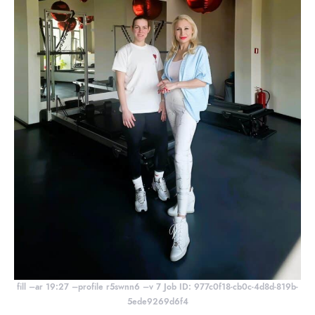
fill –ar 19:27 –profile r5swnn6 –v 7 Job ID: 977c0f18-cb0c-4d8d-819b-
5ede9269d6f4