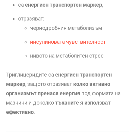
са
енергиен транспортен маркер
,
отразяват:
чернодробния метаболизъм
инсулиновата чувствителност
нивото на метаболитен стрес
Триглицеридите са
енергиен транспортен
маркер
, защото отразяват
колко активно
организмът пренася енергия
под формата на
мазнини и доколко
тъканите я използват
ефективно
.