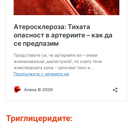
Триглицеридите: