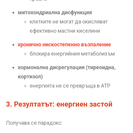
митохондриална дисфункция
клетките не могат да окисляват
ефективно мастни киселини
хронично нискостепенно възпаление
блокира енергийния метаболизъм
хормонална дисрегулация (тиреоидна,
кортизол)
енергията не се превръща в ATP
3. Резултатът: енергиен застой
Получава се парадокс: