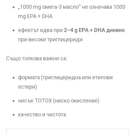
„1000 mg омега-3 масло“ не означава 1000
mg EPA + DHA
ефектът идва при
2–4 g EPA + DHA дневно
при високи триглицериди
Също толкова важни са:
формата (триглицеридна или етилови
естери)
нисък TOTOX (ниско окисление)
качество и чистота