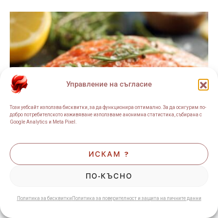
Управление на съгласие
Този уебсайт използва бисквитки, за да функционира оптимално. За да осигурим по-
добро потребителското изживяване използваме анонимна статистика, събирана с
Google Analytics и Meta Pixel.
ИСКАМ ?
ПО-КЪСНО
ОМЕГА 3
ГРИЖА ЗА ЗДРАВЕТО
Политика за бисквитки
Как да избираме Омега-3
Политика за поверителност и защита на личните данни
добавки и защо аз избрах точно