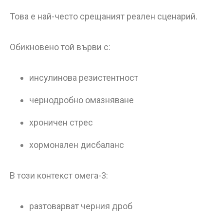
Това е най-често срещаният реален сценарий.
Обикновено той върви с:
инсулинова резистентност
чернодробно омазняване
хроничен стрес
хормонален дисбаланс
В този контекст омега-3:
разтоварват черния дроб