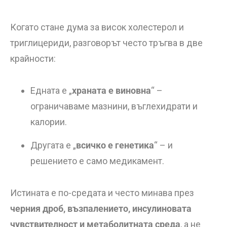
Когато стане дума за висок холестерол и
триглицериди, разговорът често тръгва в две
крайности:
Едната е „
храната е виновна
“ –
ограничаваме мазнини, въглехидрати и
калории.
Другата е „
всичко е генетика
“ – и
решението е само медикамент.
Истината е по-средата и често минава през
черния дроб, възпалението, инсулиновата
чувствителност и метаболитната среда
, а не