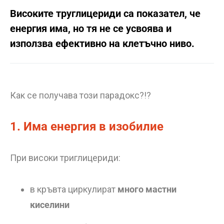
Високите труглицериди са показател, че
енергия има, но тя не се усвоява и
използва ефективно на клетъчно ниво.
Как се получава този парадокс?!?
1. Има енергия в изобилие
При високи триглицериди:
в кръвта циркулират
много мастни
киселини