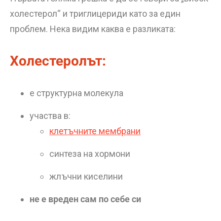
холестерол“ и триглицериди като за един
проблем. Нека видим каква е разликата:
Холестеролът:
е структурна молекула
участва в:
клетъчните мембрани
синтеза на хормони
жлъчни киселини
не е вреден сам по себе си