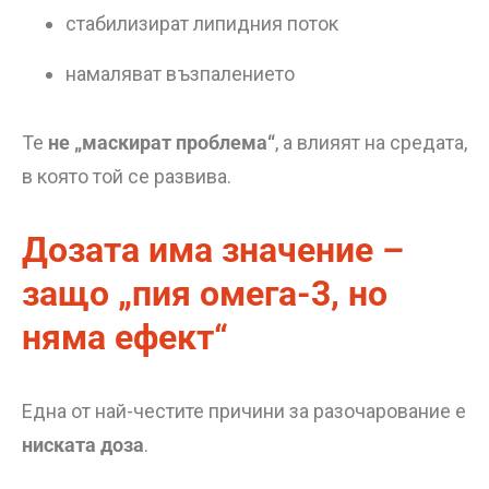
стабилизират липидния поток
намаляват възпалението
Те
не „маскират проблема“
, а влияят на средата,
в която той се развива.
Дозата има значение –
защо „пия омега-3, но
няма ефект“
Една от най-честите причини за разочарование е
ниската доза
.