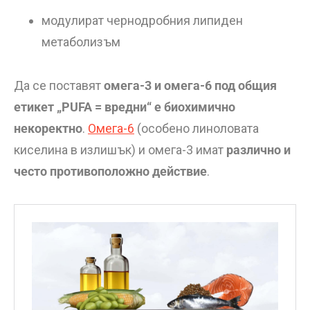
модулират чернодробния липиден
метаболизъм
Да се поставят
омега-3 и омега-6 под общия
етикет „PUFA = вредни“ е биохимично
некоректно
.
Омега-6
(особено линоловата
киселина в излишък) и омега-3 имат
различно и
често противоположно действие
.