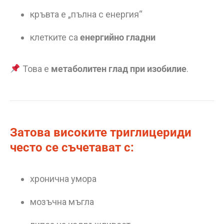
кръвта е „пълна с енергия“
клетките са
енергийно гладни
Това е
метаболитен глад при изобилие
.
Затова високите триглицериди
често се съчетават с:
хронична умора
мозъчна мъгла