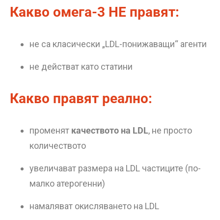
Какво омега-3 НЕ правят:
не са класически „LDL-понижаващи“ агенти
не действат като статини
Какво правят реално:
променят
качеството на LDL
, не просто
количеството
увеличават размера на LDL частиците (по-
малко атерогенни)
намаляват окисляването на LDL