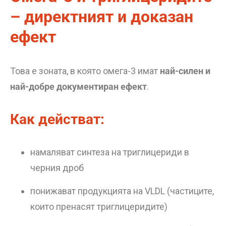
– директният и доказан
ефект
Това е зоната, в която омега-3 имат
най-силен и
най-добре документиран ефект
.
Как действат:
намаляват синтеза на триглицериди в
черния дроб
понижават продукцията на VLDL (частиците,
които пренасят триглицеридите)