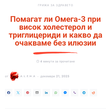
ГРИЖА ЗА ЗДРАВЕТО
Помагат ли Омега-3 при
висок холестерол и
триглицериди и какво да
очакваме без илюзии
4 минути за прочитане
от
A.L.E.N.A
декември 21, 2025