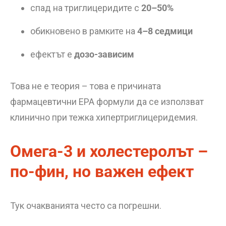
спад на триглицеридите с
20–50%
обикновено в рамките на
4–8 седмици
ефектът е
дозо-зависим
Това не е теория – това е причината
фармацевтични EPA формули да се използват
клинично при тежка хипертриглицеридемия.
Омега-3 и холестеролът –
по-фин, но важен ефект
Тук очакванията често са погрешни.