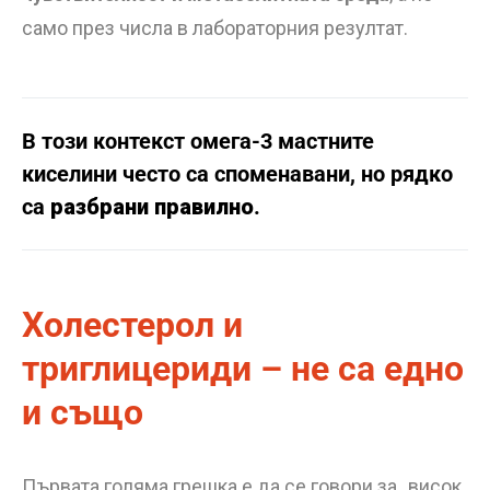
само през числа в лабораторния резултат.
В този контекст омега-3 мастните
киселини често са споменавани, но рядко
са
разбрани правилно
.
Холестерол и
триглицериди – не са едно
и също
Първата голяма грешка е да се говори за „висок