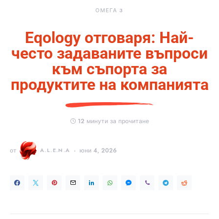
ОМЕГА 3
Eqology отговаря: Най-
често задаваните въпроси
към съпорта за
продуктите на компанията
12 минути за прочитане
от
A.L.E.N.A
юни 4, 2026