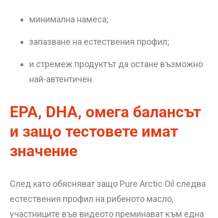
минимална намеса;
запазване на естествения профил;
и стремеж продуктът да остане възможно
най-автентичен.
EPA, DHA, омега балансът
и защо тестовете имат
значение
След като обясняват защо Pure Arctic Oil следва
естествения профил на рибеното масло,
участниците във видеото преминават към една