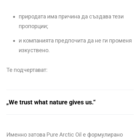
природата има причина да създава тези
пропорции;
и компанията предпочита да не ги променя
изкуствено.
Те подчертават:
„We trust what nature gives us.“
Именно затова Pure Arctic Oil е формулирано