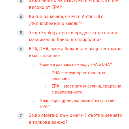
Защо нивото на DHA в Pure Arctic Oil е по-
високо от EPA?
Какво означава, че Pure Arctic Oil е
„пълноспекърно масло“?
Защо Eqology държи продуктът да остане
максимално близо до природата?
EPA, DHA, омега балансът и защо тестовете
имат значение
Каква е разликата между EPA и DHA?
DHA — структурната мастна
киселина
EPA — мастната киселина, свързана
с възпалението
Защо Eqology не „напомпва“ изкуствено
EPA?
Защо омега-6 към омега-3 съотношението
е толкова важно?