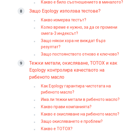
Какво е било съотношението в миналото?
Защо Eqology използва тестове?
Какво измерва тестът?
Колко време е нужно, за да се промени
омега-3 индексът?
Защо някои хора не виждат бърз
резултат?
Защо постоянството отново е ключово?
Тежки метали, окисляване, TOTOX и как
Eqology контролира качеството на
рибеното масло
Как Eqology гарантира чистотата на
рибеното масло?
Има ли тежки метали в рибеното масло?
Какво прави компанията?
Какво е окисляване на рибеното масло?
Защо окисляването е проблем?
Какво е TOTOX?