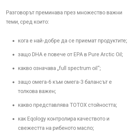
Разговорът преминава през множество важни
теми, сред които:
кога е най-добре да се приемат продуктите;
защо DHA е повече от EPA в Pure Arctic Oil;
какво означава „full spectrum oil“;
защо омега-6 към омега-3 балансът е
толкова важен;
какво представлява TOTOX стойността;
как Eqology контролира качеството и
свежестта на рибеното масло;