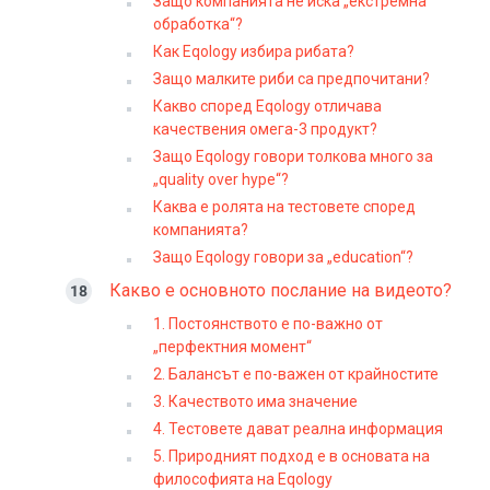
Защо компанията не иска „екстремна
обработка“?
Как Eqology избира рибата?
Защо малките риби са предпочитани?
Какво според Eqology отличава
качествения омега-3 продукт?
Защо Eqology говори толкова много за
„quality over hype“?
Каква е ролята на тестовете според
компанията?
Защо Eqology говори за „education“?
Какво е основното послание на видеото?
1. Постоянството е по-важно от
„перфектния момент“
2. Балансът е по-важен от крайностите
3. Качеството има значение
4. Тестовете дават реална информация
5. Природният подход е в основата на
философията на Eqology