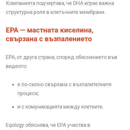
Компанията подчертава, че DHA играе важна
структурна роля в клетъчните мембрани.
EPA — мастната киселина,
свързана с възпалението
EPA, от друга страна, според обяснението във
видеото:
е по-силно свързана с възпалителните
процеси;
и с комуникацията между клетките.
Eqology обяснява, че EPA участва в