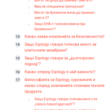
Могат ли деца да приемат омега-3?
Има ли специални препоръки?
Могат ли бременни жени да приемат
омега-3?
Защо DHA е толкова важна при
бременност?
Какво казва компанията за безопасността?
Защо Eqology говори толкова много за
клетъчните мембрани?
Защо Eqology говори за „дългосрочен
подход“?
Какво според Eqology е най-важното?
Философията на Eqology, суровините и
какво според компанията отличава техните
продукти
Защо Eqology говори толкова много за
„nature-based approach“?