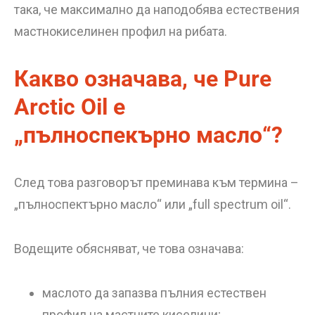
така, че максимално да наподобява естествения
мастнокиселинен профил на рибата.
Какво означава, че Pure
Arctic Oil е
„пълноспекърно масло“?
След това разговорът преминава към термина –
„пълноспектърно масло“ или „full spectrum oil“.
Водещите обясняват, че това означава:
маслото да запазва пълния естествен
профил на мастните киселини;