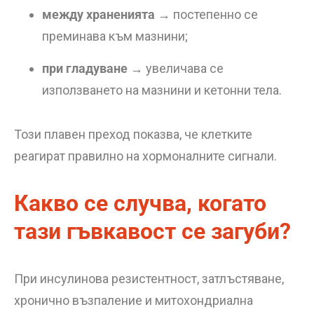
между храненията
→ постепенно се
преминава към мазнини;
при гладуване
→ увеличава се
използването на мазнини и кетонни тела.
Този плавен преход показва, че клетките
реагират правилно на хормоналните сигнали.
Какво се случва, когато
тази гъвкавост се загуби?
При инсулинова резистентност, затлъстяване,
хронично възпаление и митохондриална