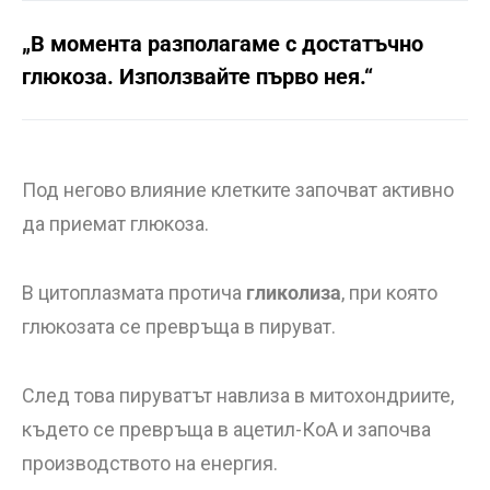
„В момента разполагаме с достатъчно
глюкоза. Използвайте първо нея.“
Под негово влияние клетките започват активно
да приемат глюкоза.
В цитоплазмата протича
гликолиза
, при която
глюкозата се превръща в пируват.
След това пируватът навлиза в митохондриите,
където се превръща в ацетил-КоА и започва
производството на енергия.