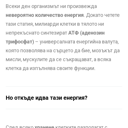
Всеки ден организмът ни произвежда
невероятно количество енергия
. Докато четете
тази статия, милиарди клетки в тялото ни
непрекъснато синтезират
АТФ (аденозин
трифосфат)
– универсалната енергийна валута,
която позволява на сърцето да бие, мозъкът да
мисли, мускулите да се съкращават, а всяка
клетка да изпълнява своите функции.
Но откъде идва тази енергия?
След всяко
хранене
клетките разполагат с