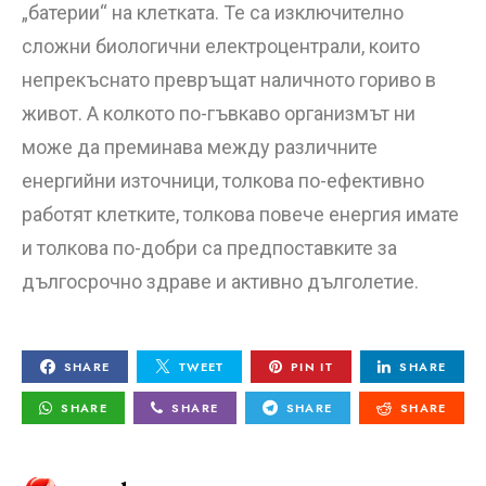
„батерии“ на клетката. Те са изключително
сложни биологични електроцентрали, които
непрекъснато превръщат наличното гориво в
живот. А колкото по-гъвкаво организмът ни
може да преминава между различните
енергийни източници, толкова по-ефективно
работят клетките, толкова повече енергия имате
и толкова по-добри са предпоставките за
дългосрочно здраве и активно дълголетие.
SHARE
TWEET
PIN IT
SHARE
SHARE
SHARE
SHARE
SHARE