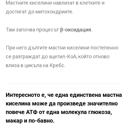
Мастните киселини навлизат в клетките и
достигат до митохондриите.
Там започва процесът
β-оксидация
.
При него дългите мастни киселини постепенно
се разграждат до ацетил-КоА, който отново
влиза в цикъла на Кребс.
Интересното е, че една единствена мастна
киселина може да произведе значително
повече АТФ от една молекула глюкоза,
макар и по-бавно.