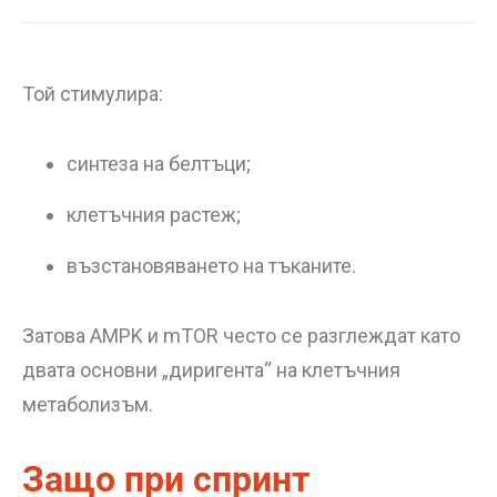
Той стимулира:
синтеза на белтъци;
клетъчния растеж;
възстановяването на тъканите.
Затова AMPK и mTOR често се разглеждат като
двата основни „диригента“ на клетъчния
метаболизъм.
Защо при спринт