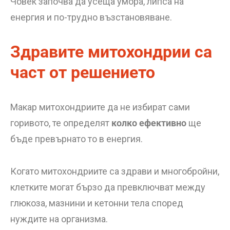
Човек започва да усеща умора, липса на
енергия и по-трудно възстановяване.
Здравите митохондрии са
част от решението
Макар митохондриите да не избират сами
горивото, те определят
колко ефективно
ще
бъде превърнато то в енергия.
Когато митохондриите са здрави и многобройни,
клетките могат бързо да превключват между
глюкоза, мазнини и кетонни тела според
нуждите на организма.