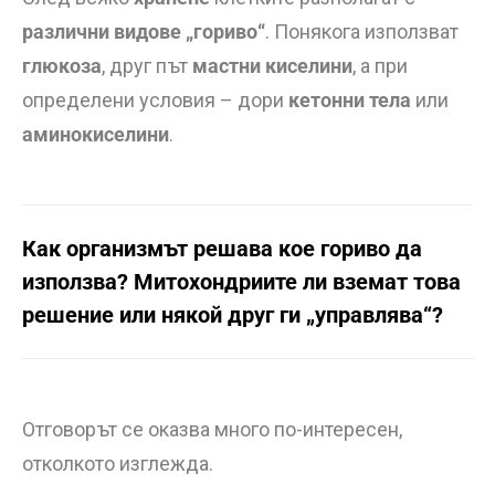
различни видове „гориво“
. Понякога използват
глюкоза
, друг път
мастни киселини
, а при
определени условия – дори
кетонни тела
или
аминокиселини
.
Как организмът решава кое гориво да
използва? Митохондриите ли вземат това
решение или някой друг ги „управлява“?
Отговорът се оказва много по-интересен,
отколкото изглежда.