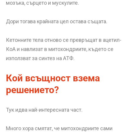
мозъка, сърцето и мускулите.
Дори тогава крайната цел остава същата.
Кетонните тела отново се превръщат в ацетил-
КоА и навлизат в митохондриите, където се
използват за синтез на АТФ.
Кой всъщност взема
решението?
Тук идва най-интересната част.
Много хора смятат, че митохондриите сами