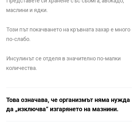
Представете си хранене със сьомга, авокадо,
маслини и ядки.
Този път покачването на кръвната захар е много
по-слабо.
Инсулинът се отделя в значително по-малки
количества.
Това означава, че организмът няма нужда
да „изключва“ изгарянето на мазнини.