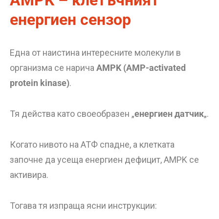
AMPK – клетъчният
енергиен сензор
Една от наистина интересните молекули в
организма се нарича
AMPK (AMP-activated
protein kinase)
.
Тя действа като своеобразен „
енергиен датчик
„.
Когато нивото на АТФ спадне, а клетката
започне да усеща енергиен дефицит, AMPK се
активира.
Тогава тя изпраща ясни инструкции: