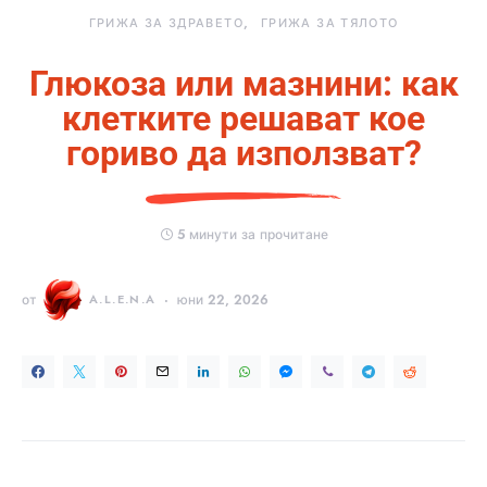
ГРИЖА ЗА ЗДРАВЕТО
ГРИЖА ЗА ТЯЛОТО
Глюкоза или мазнини: как
клетките решават кое
гориво да използват?
5 минути за прочитане
от
A.L.E.N.A
юни 22, 2026