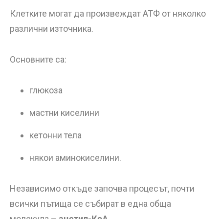
Клетките могат да произвеждат АТФ от няколко
различни източника.
Основните са:
глюкоза
мастни киселини
кетонни тела
някои аминокиселини.
Независимо откъде започва процесът, почти
всички пътища се събират в една обща
молекула –
ацетил-КоА
.