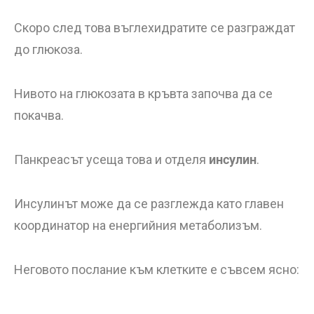
Скоро след това въглехидратите се разграждат
до глюкоза.
Нивото на глюкозата в кръвта започва да се
покачва.
Панкреасът усеща това и отделя
инсулин
.
Инсулинът може да се разглежда като главен
координатор на енергийния метаболизъм.
Неговото послание към клетките е съвсем ясно: