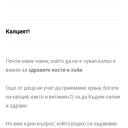
Калцият!
Почти няма човек, който да не е чувал колко е
важен за
здравите кости и зъби
.
Още от деца ни учат да приемаме храни, богати
на калций, както и витамин D, за да бъдем силни
и здрави.
Но има един въпрос, който рядко си задаваме: