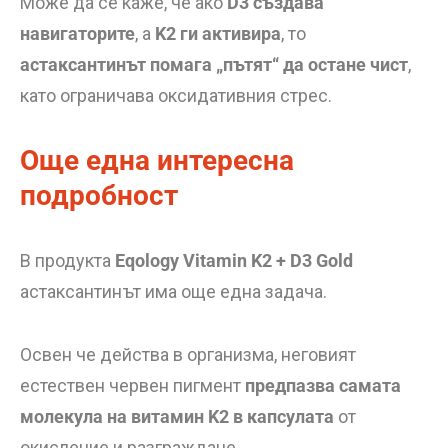
Може да се каже, че ако
D3 създава
навигаторите
, а
K2 ги активира
, то
астаксантинът помага „пътят“ да остане чист
,
като ограничава оксидативния стрес.
Още една интересна
подробност
В продукта
Eqology Vitamin K2 + D3 Gold
астаксантинът има още една задача.
Освен че действа в организма, неговият
естествен червен пигмент
предпазва самата
молекула на витамин K2 в капсулата
от
окисление и разграждане.