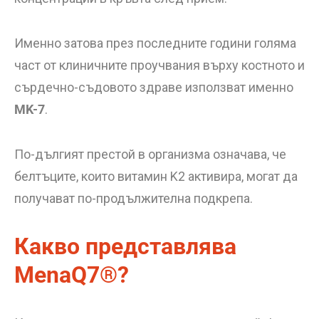
Именно затова през последните години голяма
част от клиничните проучвания върху костното и
сърдечно-съдовото здраве използват именно
MK-7
.
По-дългият престой в организма означава, че
белтъците, които витамин K2 активира, могат да
получават по-продължителна подкрепа.
Какво представлява
MenaQ7®?