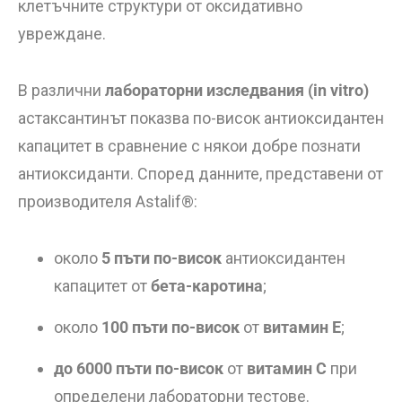
клетъчните структури от оксидативно
увреждане.
В различни
лабораторни изследвания (in vitro)
астаксантинът показва по-висок антиоксидантен
капацитет в сравнение с някои добре познати
антиоксиданти. Според данните, представени от
производителя Astalif®:
около
5 пъти по-висок
антиоксидантен
капацитет от
бета-каротина
;
около
100 пъти по-висок
от
витамин Е
;
до 6000 пъти по-висок
от
витамин C
при
определени лабораторни тестове.