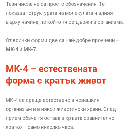
Тези числа не са просто обозначения. Те
показват структурата на молекулата и влияят
върху начина, по който тя се държи в организма.
От всички форми две са най-добре проучени –
MK-4
и
MK-7
.
MK-4 – естествената
форма с кратък живот
MK-4 се среща естествено в човешкия
организъм и в някои животински храни. След
прием обаче тя остава в кръвта сравнително
кратко – само няколко часа.