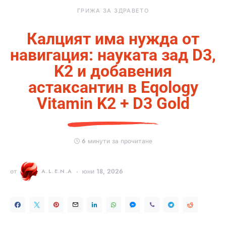
ГРИЖА ЗА ЗДРАВЕТО
Калцият има нужда от
навигация: науката зад D3,
K2 и добавения
астаксантин в Eqology
Vitamin K2 + D3 Gold
6 минути за прочитане
от
A.L.E.N.A
юни 18, 2026