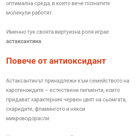
оптимална среда, в която вече познатите
молекули работят.
Именно тук своята виртуизна роля играе
астаксантина
.
Повече от антиоксидант
Астаксантинът принадлежи към семейството на
каротеноидите – естествени пигменти, които
придават характерния червен цвят на сьомгата,
скаридите, фламингото и някои
микроводорасли.