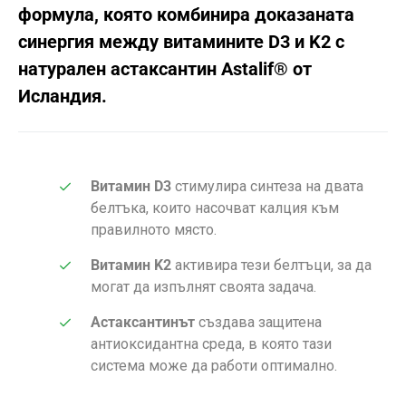
формула, която комбинира доказаната
синергия между витамините D3 и K2 с
натурален астаксантин Astalif® от
Исландия.
Витамин D3
стимулира синтеза на двата
белтъка, които насочват калция към
правилното място.
Витамин K2
активира тези белтъци, за да
могат да изпълнят своята задача.
Астаксантинът
създава защитена
антиоксидантна среда, в която тази
система може да работи оптимално.