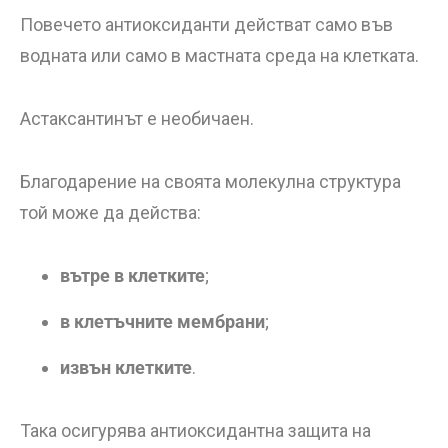
Повечето антиоксиданти действат само във
водната или само в мастната среда на клетката.
Астаксантинът е необичаен.
Благодарение на своята молекулна структура
той може да действа:
вътре в клетките
;
в клетъчните мембрани
;
извън клетките
.
Така осигурява антиоксидантна защита на