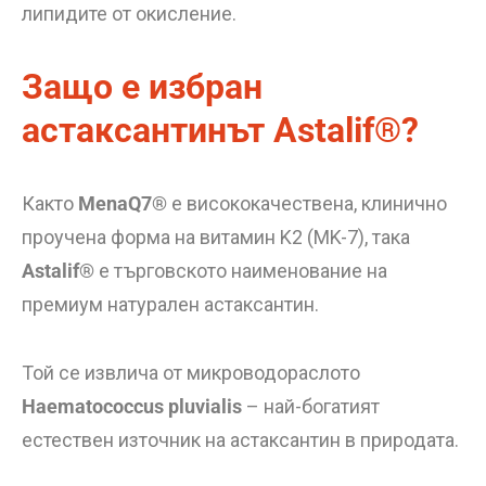
липидите от окисление.
Защо е избран
астаксантинът Astalif®?
Както
MenaQ7®
е висококачествена, клинично
проучена форма на витамин K2 (MK-7), така
Astalif®
е търговското наименование на
премиум натурален астаксантин.
Той се извлича от микроводораслото
Haematococcus pluvialis
– най-богатият
естествен източник на астаксантин в природата.