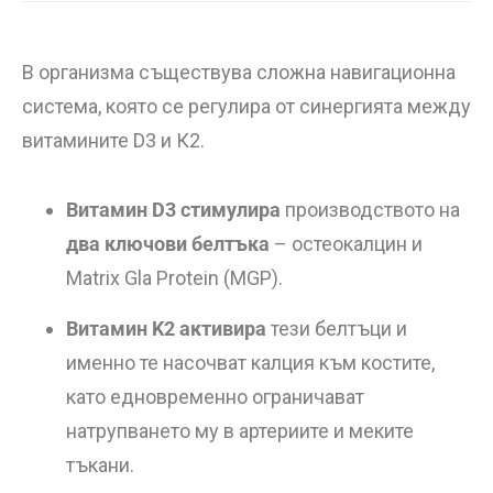
В организма съществува сложна навигационна
система, която се регулира от синергията между
витамините D3 и К2.
Витамин D3 стимулира
производството на
два ключови белтъка
– остеокалцин и
Matrix Gla Protein (MGP).
Витамин K2 активира
тези белтъци и
именно те насочват калция към костите,
като едновременно ограничават
натрупването му в артериите и меките
тъкани.