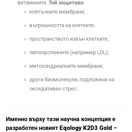
витамините.
Той защитава:
клетъчните мембрани;
вътрешността на клетките;
пространството извън клетките;
липопротеините (например LDL);
митохондриалните мембрани;
други биомолекули, подложени на
оксидативен стрес.
Именно върху тази научна концепция е
разработен новият
Eqology K2D3 Gold
–