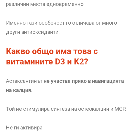
различни места едновременно.
Именно тази особеност го отличава от много
други антиоксиданти.
Какво общо има това с
витамините D3 и K2?
Астаксантинът
не участва пряко в навигацията
на калция
.
Той не стимулира синтеза на остеокалцин и MGP.
Не ги активира.