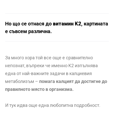
Но що се отнася до
витамин K2
, картината
е съвсем различна.
За много хора той все още е сравнително
непознат, въпреки че именно K2 изпълнява
една от най-важните задачи в калциевия
метаболизъм –
помага калцият да достигне до
правилното място в организма.
И тук идва още една любопитна подробност.