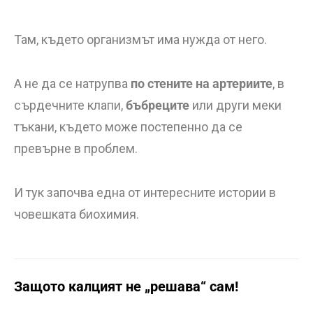
Там, където организмът има нужда от него.
А не да се натрупва
по стените на артериите
, в
сърдечните клапи,
бъбреците
или други меки
тъкани, където може постепенно да се
превърне в проблем.
И тук започва една от интересните истории в
човешката биохимия.
Защото калцият не „решава“ сам!