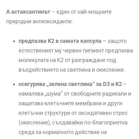
А астаксантинът
– един от най-мощните
природни антиоксиданти:
предпазва K2 в самата капсула
– защото
естественият му червен пигмент предпазва
молекулата на K2 от разграждане под
въздействието на светлина и окисление.
осигурява „зелена светлина“ за D3 и K2
–
намалява „шума“ от свободните радикали и
защитава клетъчните мембрани и други
клетъчни структури от оксидативен стрес
(окисление), създавайки по-благоприятна
среда за нормалното действие на