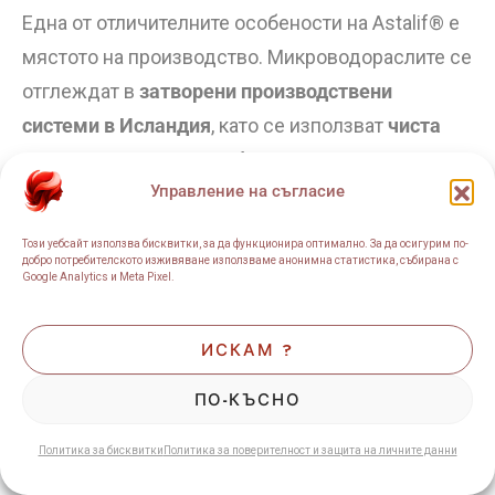
Една от отличителните особености на Astalif® е
мястото на производство. Микроводораслите се
отглеждат в
затворени производствени
системи в Исландия
, като се използват
чиста
исландска вода
и
възобновяема геотермална
Управление на съгласие
енергия
. След това астаксантинът се извлича
чрез
свръхкритична CO₂ екстракция
, без
Този уебсайт използва бисквитки, за да функционира оптимално. За да осигурим по-
използване на органични разтворители, което
добро потребителското изживяване използваме анонимна статистика, събирана с
Google Analytics и Meta Pixel.
спомага за запазване на неговата чистота и
качество.
ИСКАМ ?
ПО-КЪСНО
Производителят
Algalif
посочва, че Astalif® се
произвежда съгласно строги стандарти за
Политика за бисквитки
Политика за поверителност и защита на личните данни
качество, има европейско одобрение като Novel