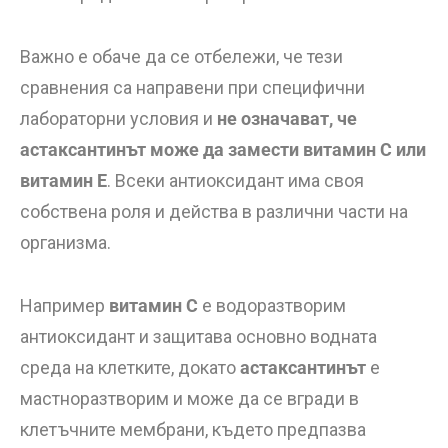
Важно е обаче да се отбележи, че тези
сравнения са направени при специфични
лабораторни условия и
не означават, че
астаксантинът може да замести витамин C или
витамин E
. Всеки антиоксидант има своя
собствена роля и действа в различни части на
организма.
Например
витамин C
е водоразтворим
антиоксидант и защитава основно водната
среда на клетките, докато
астаксантинът
е
мастноразтворим и може да се вгради в
клетъчните мембрани, където предпазва