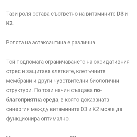
Тази роля остава съответно на витамините
D3
и
K2
.
Ролята на астаксантина е различна.
Той подпомага ограничаването на оксидативния
стрес и защитава клетките, клетъчните
мембрани и други чувствителни биологични
структури. По този начин създава
по-
благоприятна среда
, в която доказаната
синергия между витамините D3 и K2 може да
функционира оптимално.