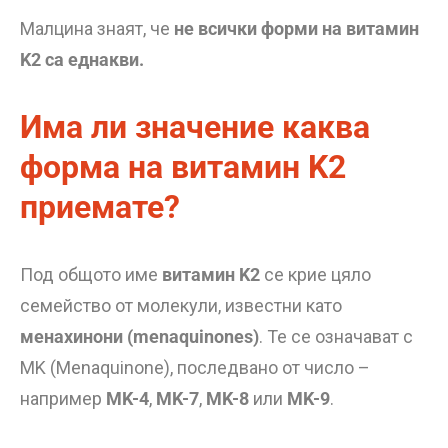
Малцина знаят, че
не всички форми на витамин
K2 са еднакви.
Има ли значение каква
форма на витамин K2
приемате?
Под общото име
витамин K2
се крие цяло
семейство от молекули, известни като
менахинони (menaquinones)
. Те се означават с
MK (Menaquinone), последвано от число –
например
MK-4
,
MK-7
,
MK-8
или
MK-9
.