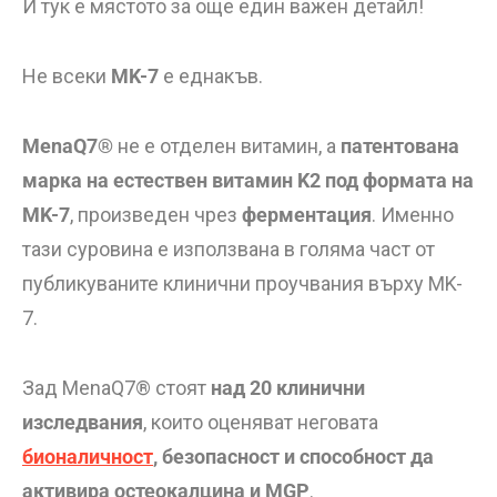
И тук е мястото за още един важен детайл!
Не всеки
MK-7
е еднакъв.
MenaQ7®
не е отделен витамин, а
патентована
марка на естествен витамин K2 под формата на
MK-7
, произведен чрез
ферментация
. Именно
тази суровина е използвана в голяма част от
публикуваните клинични проучвания върху MK-
7.
Зад MenaQ7® стоят
над 20 клинични
изследвания
, които оценяват неговата
бионаличност
, безопасност и способност да
активира остеокалцина и MGP
.