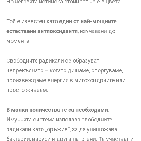
Но неговата истинска стойност не е в цвета.
Той е известен като
един от най-мощните
естествени антиоксиданти
, изучавани до
момента.
Свободните радикали се образуват
непрекъснато – когато дишаме, спортуваме,
произвеждаме енергия в митохондриите или
просто живеем.
В малки количества те са необходими.
Имунната система използва свободните
радикали като „оръжие“, за да унищожава
бактерии, вируси и други патогени. Те участват и