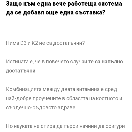
Защо към една вече работеща система
да се добавя още една съставка?
Нима D3 и K2 не са достатъчни?
Истината е, че в повечето случаи
те са напълно
достатъчни
.
Комбинацията между двата витамина е сред
най-добре проучените в областта на костното и
сърдечно-съдовото здраве.
Но науката не спира да търси начини да осигури