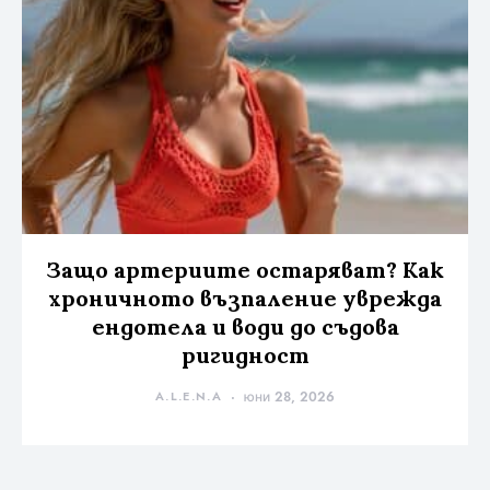
Защо артериите остаряват? Как
хроничното възпаление уврежда
ендотела и води до съдова
ригидност
A.L.E.N.A
юни 28, 2026