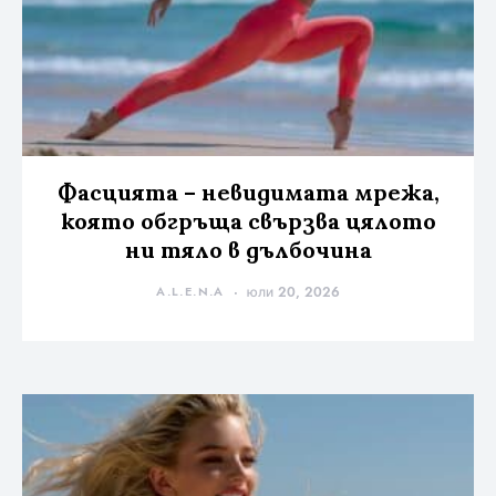
Фасцията – невидимата мрежа,
която обгръща свързва цялото
ни тяло в дълбочина
A.L.E.N.A
юли 20, 2026