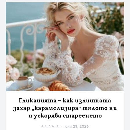
Гликацията – как излишната
захар „карамелизира“ тялото ни
и ускорява стареенето
A.L.E.N.A
юни 28, 2026