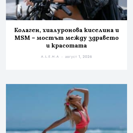
Колаген, хиалуронова киселина и
MSM – мостът между здравето
и красотата
A.L.E.N.A
август 1, 2026