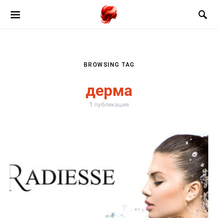
BROWSING TAG
дерма
1 публикация