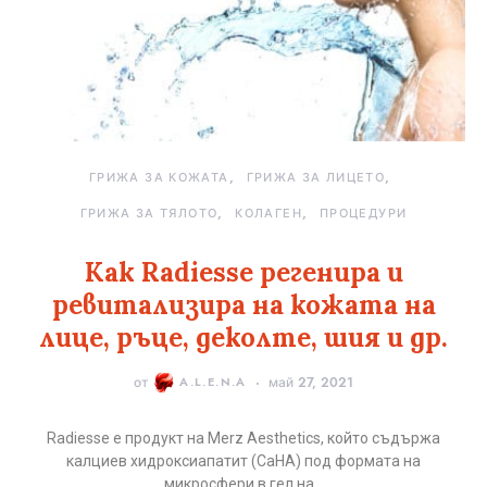
ГРИЖА ЗА КОЖАТА
ГРИЖА ЗА ЛИЦЕТО
ГРИЖА ЗА ТЯЛОТО
КОЛАГЕН
ПРОЦЕДУРИ
Как Radiesse регенира и
ревитализира на кожата на
лице, ръце, деколте, шия и др.
от
A.L.E.N.A
май 27, 2021
Radiesse е продукт на Merz Aesthetics, който съдържа
калциев хидроксиапатит (CaHA) под формата на
микросфери в гел на…