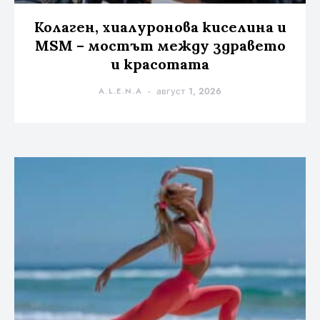
Колаген, хиалуронова киселина и
MSM – мостът между здравето
и красотата
A.L.E.N.A
август 1, 2026