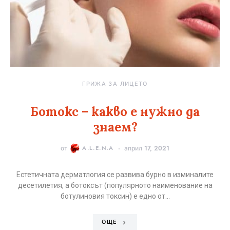
ГРИЖА ЗА ЛИЦЕТО
Ботокс – какво е нужно да
знаем?
от
A.L.E.N.A
април 17, 2021
Естетичната дерматлогия се развива бурно в изминалите
десетилетия, а ботоксът (популярното наименование на
ботулиновия токсин) е едно от…
ОЩЕ