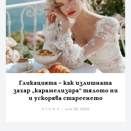
Гликацията – как излишната
захар „карамелизира“ тялото ни
и ускорява стареенето
A.L.E.N.A
юни 28, 2026