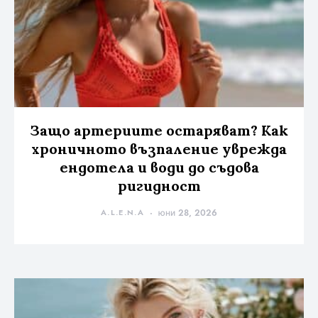
Защо артериите остаряват? Как
хроничното възпаление уврежда
ендотела и води до съдова
ригидност
A.L.E.N.A
юни 28, 2026