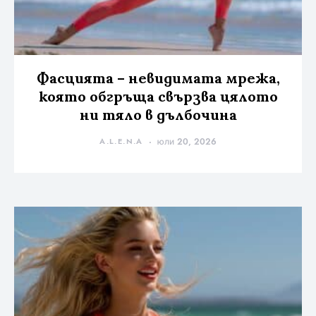
Фасцията – невидимата мрежа,
която обгръща свързва цялото
ни тяло в дълбочина
A.L.E.N.A
юли 20, 2026