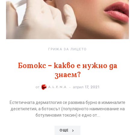
ГРИЖА ЗА ЛИЦЕТО
Ботокс – какво е нужно да
знаем?
от
A.L.E.N.A
април 17, 2021
Естетичната дерматлогия се развива бурно в изминалите
десетилетия, а ботоксът (популярното наименование на
ботулиновия токсин) е едно от…
ОЩЕ