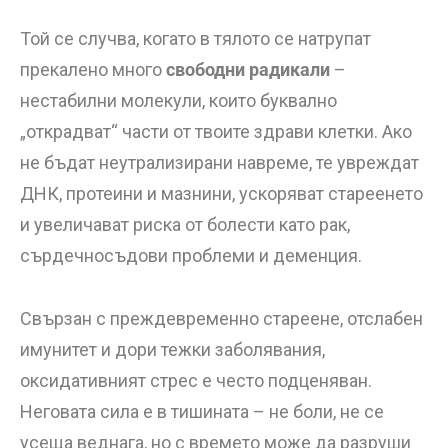
Той се случва, когато в тялото се натрупат
прекалено много
свободни радикали
–
нестабилни молекули, които буквално
„открадват“ части от твоите здрави клетки. Ако
не бъдат неутрализирани навреме, те увреждат
ДНК, протеини и мазнини, ускоряват стареенето
и увеличават риска от болести като рак,
сърдечносъдови проблеми и деменция.
Свързан с преждевременно стареене, отслабен
имунитет и дори тежки заболявания,
оксидативният стрес е често подценяван.
Неговата сила е в тишината – не боли, не се
усеща веднага, но с времето може да разруши