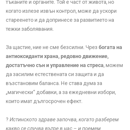
тъканите и органите. Той е част от живота, но
когато излезе извън контрол, може да ускори
стареенето и да допринесе за развитието на
тежки заболявания.
За щастие, ние не сме безсилни. Чрез
богата на
антиоксиданти храна, редовно движение,
достатъчно сън и управление на стреса
, можем
да засилим естествената си защита и да
възстановим баланса. Не става дума за
„магически“ добавки, а за ежедневни избори,
които имат дългосрочен ефект.
?
Истинското здраве започва, когато разберем
какво се случва вътре в нас – и поемем