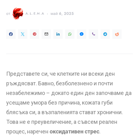
от
A.L.E.N.A
май 6, 2025
Представете си, че клетките ни всеки ден
ръждясват. Бавно, безболезнено и почти
незабележимо – докато един ден започваме да
усещаме умора без причина, кожата губи
блясъка си, а възпаленията стават хронични.
Това не е преувеличение, а съвсем реален
процес, наречен
оксидативен стрес
.