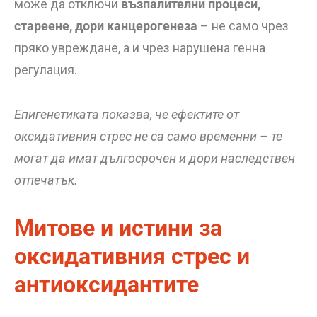
може да отключи
възпалителни процеси,
стареене, дори канцерогенеза
– не само чрез
пряко увреждане, а и чрез нарушена генна
регулация.
Епигенетиката показва, че ефектите от
оксидативния стрес не са само временни – те
могат да имат дългосрочен и дори наследствен
отпечатък.
Митове и истини за
оксидативния стрес и
антиоксидантите