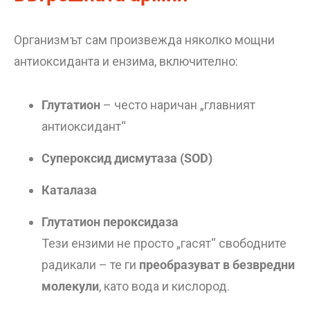
Организмът сам произвежда няколко мощни
антиоксиданта и ензима, включително:
Глутатион
– често наричан „главният
антиоксидант“
Супероксид дисмутаза (SOD)
Каталаза
Глутатион пероксидаза
Тези ензими не просто „гасят“ свободните
радикали – те ги
преобразуват в безвредни
молекули
, като вода и кислород.