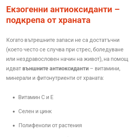
Екзогенни антиоксиданти –
подкрепа от храната
Когато вътрешните запаси не са достатъчни
(което често се случва при стрес, боледуване
или нездравословен начин на живот), на помощ
идват
външните антиоксиданти
– витамини,
минерали и фитонутриенти от храната:
Витамин C и E
Селен и цинк
Полифеноли от растения