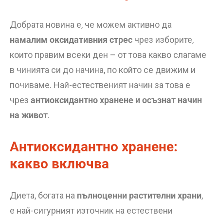
Добрата новина е, че можем активно да
намалим оксидативния стрес
чрез изборите,
които правим всеки ден – от това какво слагаме
в чинията си до начина, по който се движим и
почиваме. Най-естественият начин за това е
чрез
антиоксидантно хранене и осъзнат начин
на живот
.
Антиоксидантно хранене:
какво включва
Диета, богата на
пълноценни растителни храни
,
е най-сигурният източник на естествени