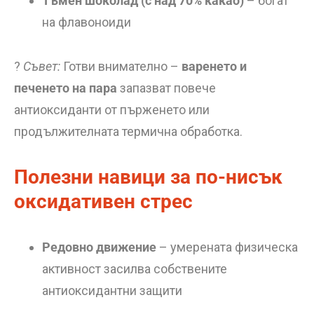
Тъмен шоколад (с над 70% какао)
– богат
на флавоноиди
?
Съвет:
Готви внимателно –
варенето и
печенето на пара
запазват повече
антиоксиданти от пърженето или
продължителната термична обработка.
Полезни навици за по-нисък
оксидативен стрес
Редовно движение
– умерената физическа
активност засилва собствените
антиоксидантни защити