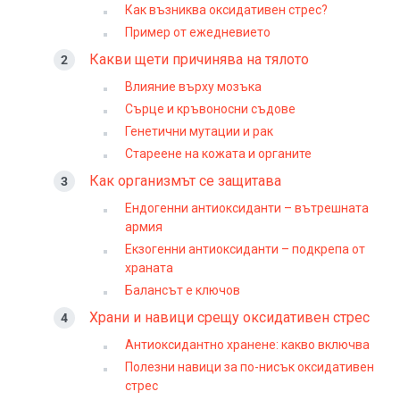
Как възниква оксидативен стрес?
Пример от ежедневието
Какви щети причинява на тялото
Влияние върху мозъка
Сърце и кръвоносни съдове
Генетични мутации и рак
Стареене на кожата и органите
Как организмът се защитава
Ендогенни антиоксиданти – вътрешната
армия
Екзогенни антиоксиданти – подкрепа от
храната
Балансът е ключов
Храни и навици срещу оксидативен стрес
Антиоксидантно хранене: какво включва
Полезни навици за по-нисък оксидативен
стрес