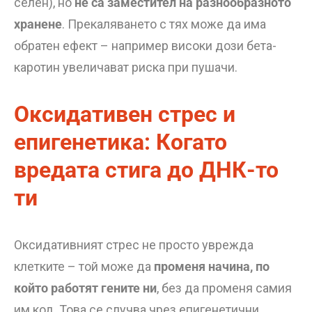
селен), но
не са заместител на разнообразното
хранене
. Прекаляването с тях може да има
обратен ефект – например високи дози бета-
каротин увеличават риска при пушачи.
Оксидативен стрес и
епигенетика: Когато
вредата стига до ДНК-то
ти
Оксидативният стрес не просто уврежда
клетките – той може да
променя начина, по
който работят гените ни
, без да променя самия
им код. Това се случва чрез епигенетични