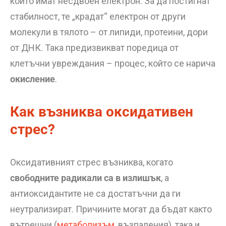
които имат несдвоен електрон. За да постигнат
стабилност, те „крадат“ електрон от други
молекули в тялото – от липиди, протеини, дори
от ДНК. Така предизвикват поредица от
клетъчни увреждания – процес, който се нарича
окисление
.
Как възниква оксидативен
стрес?
Оксидативният стрес възниква, когато
свободните радикали са в излишък
, а
антиоксидантите не са достатъчни да ги
неутрализират. Причините могат да бъдат както
вътрешни (
метаболизъм
, възпаления), така и