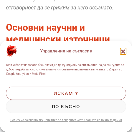
отговорност да се грижим за него осъзнато.
Основни научни и
медицински източници
Управление на съгласие
Frontiers in Physiology
– Изследване на
Този уебсайт използва бисквитки, за да функционира оптимално. За да осигурим по-
връзката между начина на живот,
добро потребителското изживяване използваме анонимна статистика, събирана с
Google Analytics и Meta Pixel.
оксидативния стрес и ролята на
антиоксидантите.
ИСКАМ ?
?
Lifestyle, Oxidative Stress, and Antioxidants:
Back and Forth in the Pathophysiology of
ПО-КЪСНО
Chronic Diseases
Политика за бисквитки
Политика за поверителност и защита на личните данни
Cleveland Clinic
– Обяснение на