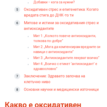
Добавки – кога са нужни?
Оксидативен стрес и епигенетика: Когато
вредата стига до ДНК-то ти
Митове и истини за оксидативния стрес и
антиоксидантите
Мит 1: „Колкото повече антиоксиданти,
толкова по-добре“
Мит 2: „Мога да компенсирам вредните си
навици с антиоксиданти“
Мит 3: „Антиоксидантите лекуват всичко“
Мит 4: „Всичко с етикет ‘антиоксидант’ е
здравословно“
Заключение: Здравето започва на
клетъчно ниво
Основни научни и медицински източници
Какво е оксидативен