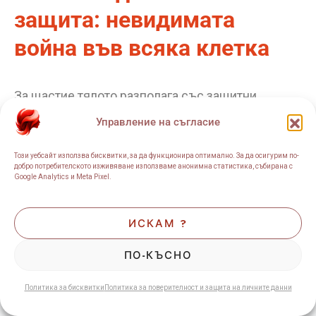
защита: невидимата
война във всяка клетка
За щастие тялото разполага със защитни
механизми.
Управление на съгласие
Този уебсайт използва бисквитки, за да функционира оптимално. За да осигурим по-
Сред най-важните
антиоксидантни
ензими са:
добро потребителското изживяване използваме анонимна статистика, събирана с
Google Analytics и Meta Pixel.
superoxide dismutase (SOD);
ИСКАМ ?
catalase;
ПО-КЪСНО
glutathione peroxidase.
Политика за бисквитки
Политика за поверителност и защита на личните данни
Те неутрализират част от свободните радикали