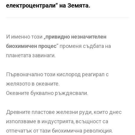
електроцентрали“ на Земята.
И именно този „
привидно незначителен
биохимичен процес
“ променя съдбата на
планетата завинаги.
Първоначално този кислород реагирал с
желязото в океаните.
Океаните буквално ръждясвали.
Древните пластове железни руди, които днес
използваме в индустрията, всъщност са
отпечатък от тази биохимична революция.