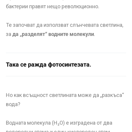
бактерии правят нещо революционно.
Те започват да използват слънчевата светлина,
за
да „разделят“ водните молекули
.
Така се ражда фотосинтезата.
Но как всъщност светлината може да „разкъса“
вода?
Водната молекула (H₂O) е изградена от два
водородни атома и един кислороден атом,