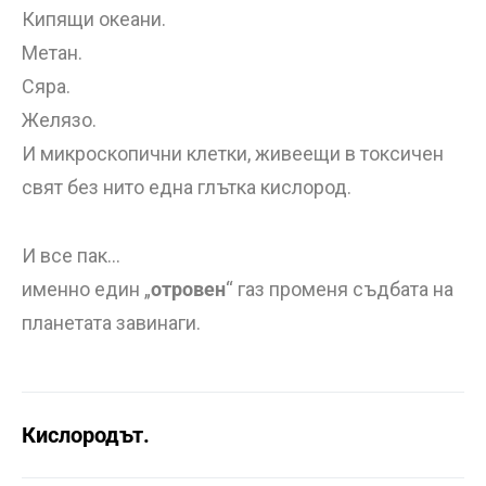
Кипящи океани.
Метан.
Сяра.
Желязо.
И микроскопични клетки, живеещи в токсичен
свят без нито една глътка кислород.
И все пак…
именно един „
отровен
“ газ променя съдбата на
планетата завинаги.
Кислородът.