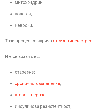
митохондрии;
колаген;
неврони.
Този процес се нарича
оксидативен стрес
.
И е свързан със:
стареене;
хронично възпаление
;
атеросклероза
;
инсулинова резистентност;