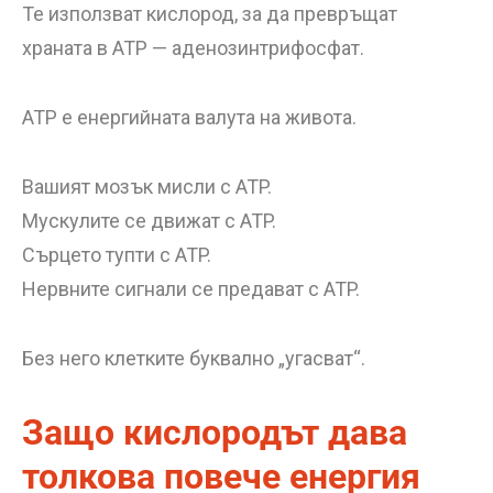
Те използват кислород, за да превръщат
храната в ATP — аденозинтрифосфат.
ATP е енергийната валута на живота.
Вашият мозък мисли с ATP.
Мускулите се движат с ATP.
Сърцето тупти с ATP.
Нервните сигнали се предават с ATP.
Без него клетките буквално „угасват“.
Защо кислородът дава
толкова повече енергия