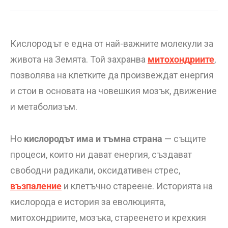
Кислородът е една от най-важните молекули за
живота на Земята. Той захранва
митохондриите
,
позволява на клетките да произвеждат енергия
и стои в основата на човешкия мозък, движение
и метаболизъм.
Но
кислородът има и тъмна страна
— същите
процеси, които ни дават енергия, създават
свободни радикали, оксидативен стрес,
възпаление
и клетъчно стареене. Историята на
кислорода е история за еволюцията,
митохондриите, мозъка, стареенето и крехкия