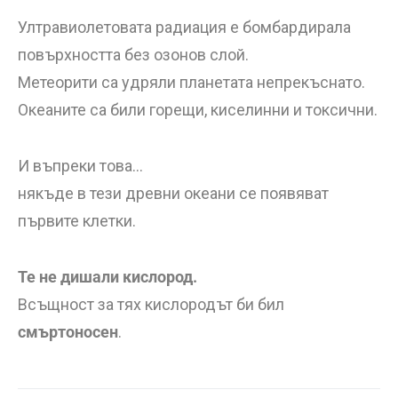
Ултравиолетовата радиация е бомбардирала
повърхността без озонов слой.
Метеорити са удряли планетата непрекъснато.
Океаните са били горещи, киселинни и токсични.
И въпреки това…
някъде в тези древни океани се появяват
първите клетки.
Те не дишали кислород.
Всъщност за тях кислородът би бил
смъртоносен
.