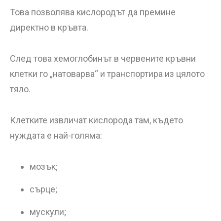
Това позволява кислородът да премине
директно в кръвта.
След това хемоглобинът в червените кръвни
клетки го „натоварва“ и транспортира из цялото
тяло.
Клетките извличат кислорода там, където
нуждата е най-голяма:
мозък;
сърце;
мускули;