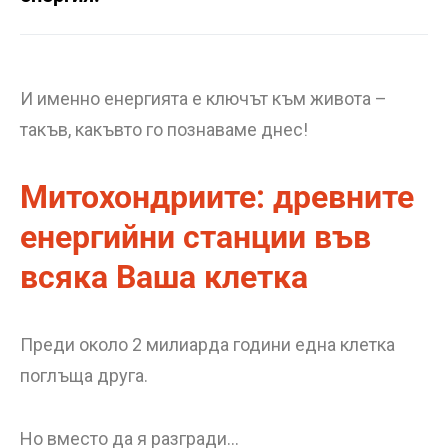
И именно енергията е ключът към живота –
такъв, какъвто го познаваме днес!
Митохондриите: древните
енергийни станции във
всяка Ваша клетка
Преди около 2 милиарда години една клетка
поглъща друга.
Но вместо да я разгради…