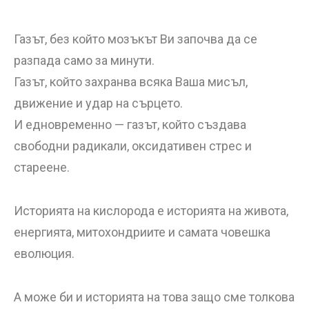
Газът, без който мозъкът Ви започва да се
разпада само за минути.
Газът, който захранва всяка Ваша мисъл,
движение и удар на сърцето.
И едновременно — газът, който създава
свободни радикали, оксидативен стрес и
стареене.
Историята на кислорода е историята на живота,
енергията, митохондриите и самата човешка
еволюция.
А може би и историята на това защо сме толкова