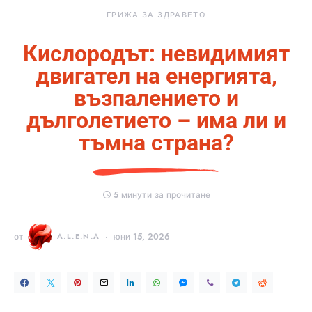
ГРИЖА ЗА ЗДРАВЕТО
Кислородът: невидимият
двигател на енергията,
възпалението и
дълголетието – има ли и
тъмна страна?
5 минути за прочитане
от
A.L.E.N.A
юни 15, 2026