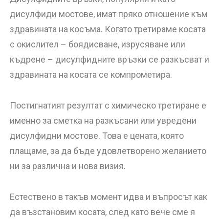
дисулфиди мостове, имат пряко отношение към
здравината на косъма. Когато третираме косата
с окислител – боядисване, изрусяване или
къдрене – дисулфидните връзки се разкъсват и
здравината на косата се компрометира.
Постигнатият резултат с химическо третиране е
именно за сметка на разкъсани или увредени
дисулфидни мостове. Това е цената, която
плащаме, за да бъде удовлетворено желанието
ни за различна и нова визия.
Естествено в такъв момент идва и въпросът как
да възстановим косата, след като вече сме я