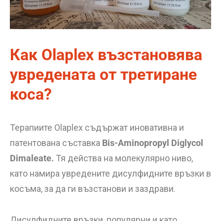
Как Olaplex възстановява
увредената от третиране
коса?
Терапиите Olaplex съдържат иновативна и
патентована съставка
Bis-Aminopropyl Diglycol
Dimaleate.
Тя действа на молекулярно ниво,
като намира увредените дисулфидните връзки в
косъма, за да ги възстанови и заздрави.
Дисулфидните връзки, популярни и като