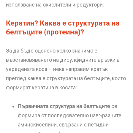
използване на окислители и редуктори.
Кератин? Каква е структурата на
белтъците (протеина)?
За да бъде оценено колко значимо е
възстановяването на дисулфидните връзки в
увредената коса – нека направим кратък
преглед каква е структурата на белтъците, които
формират кератина в косата:
Първичната структура на белтъците
се
формира от последователно навързаните
аминокиселини, свързани с петидни