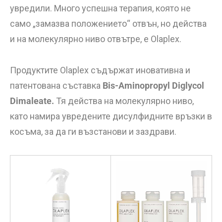
увредили. Много успешна терапия, която не
само „замазва положението“ отвън, но действа
и на молекулярно ниво отвътре, е Olaplex.
Продуктите Olaplex съдържат иновативна и
патентована съставка
Bis-Aminopropyl Diglycol
Dimaleate.
Тя действа на молекулярно ниво,
като намира увредените дисулфидните връзки в
косъма, за да ги възстанови и заздрави.