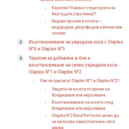
Кератин? Каква е структурата на
белтъците (протеина)?
Видове връзки в косата –
водородни, дисулфодни и йонни или
солеви
Възстановяване на увредена коса с Olaplex
N°0 и Olaplex N°3
Терапия за добавяне в боя и
възстановяване на силно увредена коса-
Olaplex N°1 и Olaplex N°2
Как се прилагат Olaplex N°1 и Olaplex N°2?
Защита на косата по време на
боядисване или изрусяване
Възстановяване на косата след
боядисване или изрусяване
Olaplex N°2 Bond Perfector може да
се използва самостоятелно, като
маска