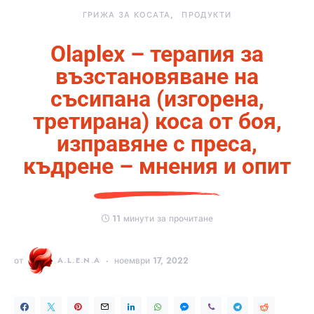
ГРИЖА ЗА КОСАТА
ПРОДУКТИ
Olaplex – терапия за
възстановяване на
съсипана (изгорена,
третирана) коса от боя,
изправяне с преса,
къдрене – мнения и опит
11 минути за прочитане
от
A.L.E.N.A
ноември 17, 2022