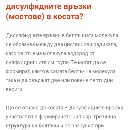
дисулфидните връзки
(мостове) в косата?
Дисулфидните връзки в белтъчната молекула
се образува между два цистеинови радикала,
като се отнема молекула водород от
сулфхидрилните им групи. Те могат да се
формират, както в самата белтъчна молекула,
така и да свържат две или повече пептидни
вериги.
Що се отнася до косата – дисулфидните връзки
участват във формирането на т.нар.
третична
структура на белтъка
и се разрушат при