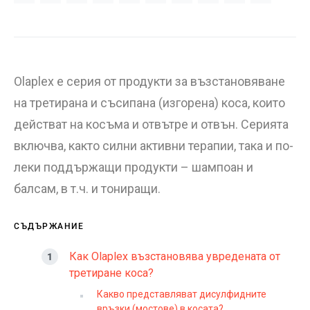
Olaplex е серия от продукти за възстановяване
на третирана и съсипана (изгорена) коса, които
действат на косъма и отвътре и отвън. Серията
включва, както силни активни терапии, така и по-
леки поддържащи продукти – шампоан и
балсам, в т.ч. и тониращи.
СЪДЪРЖАНИЕ
Как Olaplex възстановява увредената от
третиране коса?
Какво представляват дисулфидните
връзки (мостове) в косата?