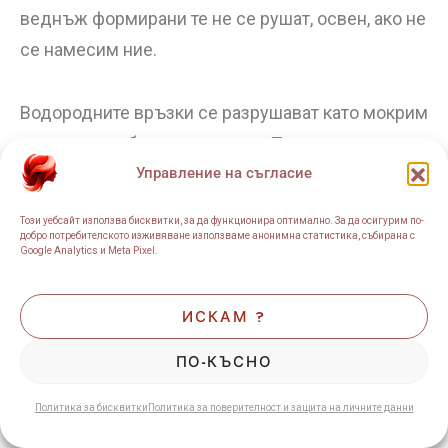
веднъж формирани те не се рушат, освен, ако не
се намесим ние.
Водородните връзки се разрушават като мокрим
косата и се образуват отново. Те имат
отношение и към еластичността на косата и
Управление на съгласие
променяната на нейната формата с
Този уебсайт използва бисквитки, за да функционира оптимално. За да осигурим по-
термообработка. Водородните връзки формират
добро потребителското изживяване използваме анонимна статистика, събирана с
Google Analytics и Meta Pixel.
къдравата коса – поради това, когато е мокра –
косата се изправя. Могат да бъдат увредени от
ИСКАМ ?
топлина и влага.
ПО-КЪСНО
Политика за бисквитки
Политика за поверителност и защита на личните данни