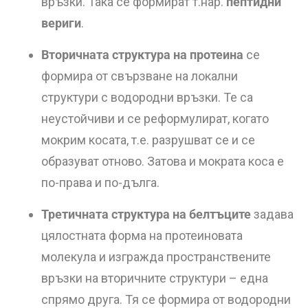
връзки. Така се формират т.нар.
пептидни
вериги
.
Вторичната структура на протеина
се
формира от свързване на локални
структури с водородни връзки. Те са
неустойчиви и се реформулират, когато
мокрим косата, т.е. разрушват се и се
образуват отново. Затова и мократа коса е
по-права и по-дълга.
Третичната структура на белтъците
задава
цялостната форма на протеиновата
молекула и изгражда пространствените
връзки на вторичните структури – една
спрямо друга. Тя се формира от водородни