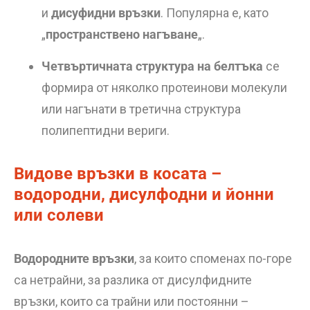
и
дисуфидни връзки
. Популярна е, като
„
пространствено нагъване
„.
Четвъртичната структура на белтъка
се
формира от няколко протеинови молекули
или нагънати в третична структура
полипептидни вериги.
Видове връзки в косата –
водородни, дисулфодни и йонни
или солеви
Водородните връзки
, за които споменах по-горе
са нетрайни, за разлика от дисулфидните
връзки, които са трайни или постоянни –