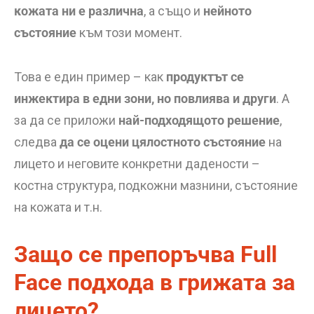
кожата ни е различна
, а също и
нейното
състояние
към този момент.
Това е един пример – как
продуктът се
инжектира в едни зони, но повлиява и други
. А
за да се приложи
най-подходящото решение
,
следва
да се оцени цялостното състояние
на
лицето и неговите конкретни дадености –
костна структура, подкожни мазнини, състояние
на кожата и т.н.
Защо се препоръчва Full
Face подхода в грижата за
лицето?