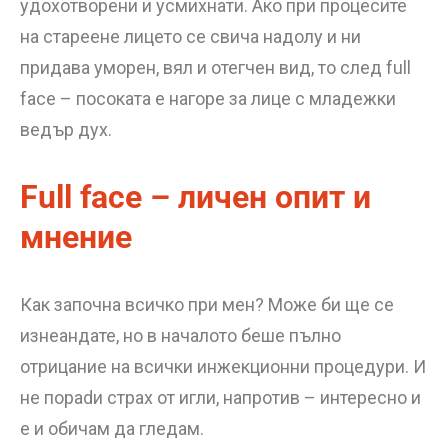
удохотворени и усмихнати. Ако при процесите
на стареене лицето се свича надолу и ни
придава уморен, вял и отегчен вид, то след full
face – посоката е нагоре за лице с младежки
ведър дух.
Full face – личен опит и
мнение
Как започна всичко при мен? Може би ще се
изнеандате, но в началото беше пълно
отрицание на всички инжекционни процедури. И
не порadи страх от игли, напротив – интересно и
е и обичам да гледам.