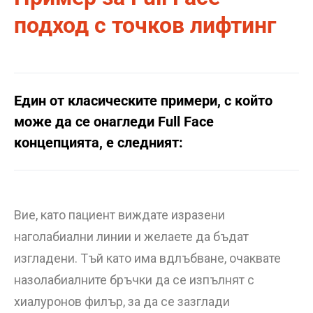
подход с точков лифтинг
Един от класическите примери, с който
може да се онагледи Full Face
концепцията, е следният:
Вие, като пациент виждате изразени
наголабиални линии и желаете да бъдат
изгладени. Тъй като има вдлъбване, очаквате
назолабиалните бръчки да се изпълнят с
хиалуронов филър, за да се зазглади