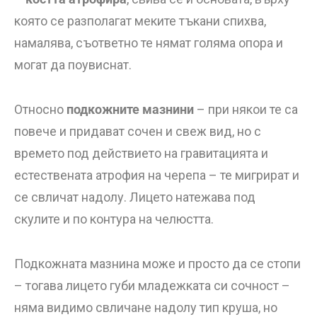
която се разполагат меките тъкани спихва,
намалява, съответно те нямат голяма опора и
могат да поувиснат.
Относно
подкожните мазнини
– при някои те са
повече и придават сочен и свеж вид, но с
времето под действието на гравитацията и
естествената атрофия на черепа – те мигрират и
се свличат надолу. Лицето натежава под
скулите и по контура на челюстта.
Подкожната мазнина може и просто да се стопи
– тогава лицето губи младежката си сочност –
няма видимо свличане надолу тип круша, но