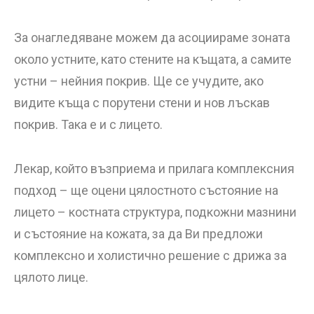
За онагледяване можем да асоциираме зоната
около устните, като стените на къщата, а самите
устни – нейния покрив. Ще се учудите, ако
видите къща с порутени стени и нов лъскав
покрив. Така е и с лицето.
Лекар, който възприема и прилага комплексния
подход – ще оцени цялостното състояние на
лицето – костната структура, подкожни мазнини
и състояние на кожата, за да Ви предложи
комплексно и холистично решение с дрижа за
цялото лице.