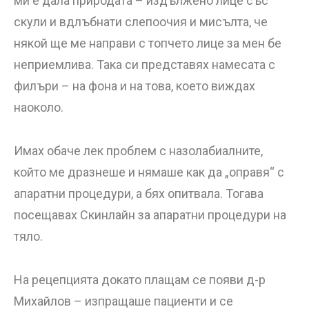
ми е дала природата – издължено лице със
скули и вдлъбнати слепоочия и мисълта, че
някой ще ме направи с топчето лице за мен бе
неприемлива. Така си представях намесата с
филъри – на фона и на това, което виждах
наоколо.
Имах обаче лек проблем с назолабиалните,
който ме дразнеше и нямаше как да „оправя“ с
апаратни процедури, а бях опитвала. Тогава
посещавах Скинлайн за апаратни процедури на
тяло.
На рецепцията докато плащам се появи д-р
Михайлов – изпращаше пациенти и се