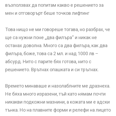
възползвах да попитам какво е решението за
мен и отговорърт беше точков лифтинг
Това нищо не ми говореше тогава, но разбрах, че
ще са нужни поне „два филъра“ и никак не
останах доволна. Много са два филъра, как два
филъра, боже, това са 2 мл. и над 1000 лв –
абсурд. Нито с парите бях готова, нито с
решението. Врътнах опашката и си тръгнах.
Времето минаваше и назолаблните ме дразнеха.
Не бяха много изразени, тъй като нямам почти
никакви подкожни мазнини, а кожата ми е адски
тънка. Но на плавните форми и релефи на лицето