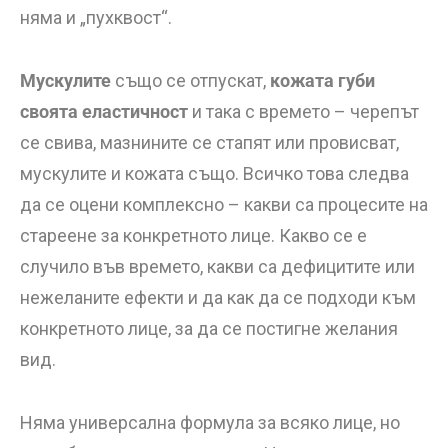
няма и „пухквост“.
Мускулите
също се отпускат,
кожата губи
своята еластичност
и така с времето – черепът
се свива, мазнините се стапят или провисват,
мускулите и кожата също. Всичко това следва
да се оцени комплексно – какви са процесите на
стареене за конкретното лице. Какво се е
случило във времето, какви са дефицитите или
нежеланите ефекти и да как да се подходи към
конкретното лице, за да се постигне желания
вид.
Няма универсална формула за всяко лице, но