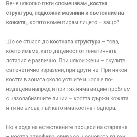
Вече няколко пъти споменавам „
костна
структура, подкожни мазнини и състояние на
кожата
„, когато коментирам лицето – защо?
Що се отнася до
костната структура
– това,
което имаме, като даденост от генетичната
лотария е различно. При някои жени – скулите
са генетично изразени, при други не. При някои
костта в зоната около устните и носа е по-
издадена напред и при тях няма видим проблем
с назолабиалните линии – костта държи кожата
и тя не висва, тъй като има костна подпора.
Но в хода на естествените процеси на стареене
–
костта атрофира
, свива се и основата, върху