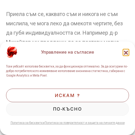
Приела съм се, каквато съм и никога не съм
мислила, че мога леко да омекотя чертите, без
да губя индивидуалността си. Например д-р
Михайлов ми предложи да се постави малко
филър във вдлъбнатото между брадичката и
Управление на съгласие
долната устна – съвсем малко, но това
Този уебсайт използва бисквитки, за да функционира оптимално. За да осигурим по-
действително омекотяв острите черти и
добро потребителското изживяване използваме анонимна статистика, събирана с
Google Analytics и Meta Pixel.
брадичката не изглежда толкова врязана /
издадена.
ИСКАМ ?
А когато на различни места се пипне по нещо
ПО-КЪСНО
малко, се постига цялостна хармония и
Политика за бисквитки
Политика за поверителност и защита на личните данни
омекотяване на чертите. Тъй като имам скули,