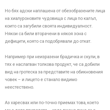
Но бях адски наплашена от обезобразените лица
на хиалуроновите чудовища с лица по калъп,
които са загубили своята индивидуалност.
Някои са били вторачени в някоя зона с
дефицити, която са подобрявали до откат.
Например при неизразени брадичка и скули, в
тях е наслагван толкова продукт, че са добили
вид на гротеска за представите на обикновения
човек – и лицето е станало видимо
неестествено.
Аз харесвах или по-точно приемах това, което