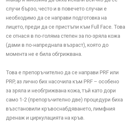
случи бързо, често и в повечето случаи е
необходимо да се направи подготовка на
лицето, преди да се пристъпи към Full Face. Това
се отнася в по-голяма степен за по-зряла кожа
(дами в по-напреднала възраст), която до
момента не е била обгрижвана.
Това е препоръчително да се направи PRF или
PRP, аз лично бих насочила към PRF – особено
за зряла и необгрижвана кожа, тъй като дори
само 1-2 (препоръчително две) процедури биха
възстановили кръвоснабдяването, лимфния
дренаж и циркулацията на кръв.