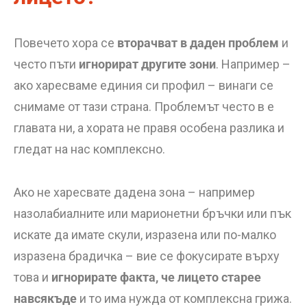
Повечето хора се
вторачват в
даден проблем
и
често пъти
игнорират другите зони
. Например –
ако харесваме единия си профил – винаги се
снимаме от тази страна. Проблемът често в е
главата ни, а хората не правя особена разлика и
гледат на нас комплексно.
Ако не харесвате дадена зона – например
назолабиалните или марионетни бръчки или пък
искате да имате скули, изразена или по-малко
изразена брадичка – вие се фокусирате върху
това и
игнорирате факта, че лицето старее
навсякъде
и то има нужда от комплексна грижа.