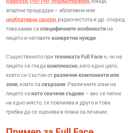
Radiesse
,
PRP, PRF, плазмотерапия
, конци,
апартни процедури – аблативни или
неаблативни лазери
, радиочестота и др. според
това какви са
специфичните особености
на
лицето и неговите
конкретни нужди
.
Същественото при
техниката Full Face
е, че на
лицето се гледа
комплексно
, като едно цяло,
което се състои от
различни компоненти или
зони
, които са
свързани
. Различните зони на
лицето са
като скачени съдове
– ако се пипне
на едно място, се повлиява и друго и това
трябва да се оценява в плана за лечение.
Пример за Full Face