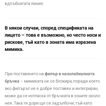
вдлъбнатата линия.
В някои случаи, според спецификата на
лицето – това е възможно, но често носи и
рискове, тъй като в зоната има изразена
мимика.
При поставянето на
филър в назолабиалната
бръчка
– мимиката не се блокира, поради което
ако филърът не е добре поставен и интегриран,
може да се изтласка от бръчката в зоните около
нея. Така тя дори ще се задълбочи, тъй като