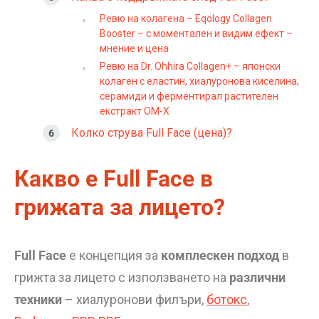
Ревю на колагена – Eqology Collagen
Booster – с моментален и видим ефект –
мнение и цена
Ревю на Dr. Ohhira Collagen+ – японски
колаген с еластин, хиалуронова киселина,
серамиди и ферментирал растителен
екстракт OM-X
Колко струва Full Face (цена)?
Какво е Full Face в
грижата за лицето?
Full Face
е концепция за
комплескен подход
в
грижта за лицето с използването на
различни
техники
– хиалуронови филъри,
ботокс
,