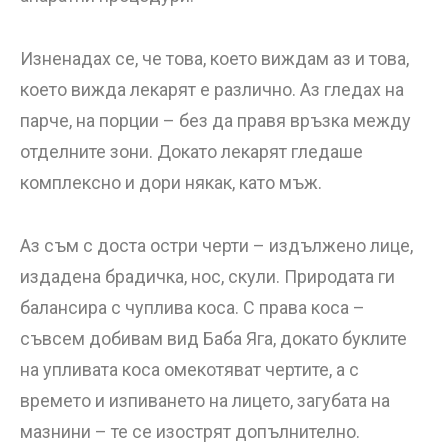
Изненадах се, че това, което виждам аз и това,
което вижда лекарят е различно. Аз гледах на
парче, на порции – без да правя връзка между
отделните зони. Докато лекарят гледаше
комплексно и дори някак, като мъж.
Аз съм с доста остри черти – издължено лице,
издадена брадичка, нос, скули. Природата ги
балансира с чуплива коса. С права коса –
съвсем добивам вид Баба Яга, докато буклите
на упливата коса омекотяват чертите, а с
времето и изпиването на лицето, загубата на
мазнини – те се изострят допълнително.