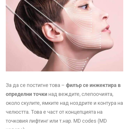
За да се постигне това –
филър се инжектира в
определни точки
над веждите, слепоочията,
около скулите, ямките над ноздрите и контура на
челюстта. Това е част от концепцията на
точковия лифтинг или т.нар. MD codes (MD