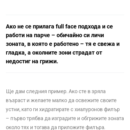
Ако не се прилага full face подхода и се
работи на парче – обичайно си личи
зоната, в която е работено – тя е свежа и
гладка, а околните зони страдат от
недостиг на грижи.
Ще дам следния пример. Ако сте в зряла
възраст и желаете малко да освежите своите
устни, като ги хидратирате с хиалуронов филър
– първо трябва да изградите и обгрижите зоната
около тях и тогава да приложите филъра.