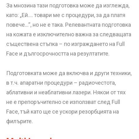
За мнозина тази подготовка може да изглежда,
като: „Ей…. товари ме с процедури, за да платя
повече…“, но не е така. Релевантната подготовка
на кожата е изключително важна за следващата
съществена стъпка – по изграждането на Full
Face и дългосрочността на резултатите.
Подготовката може да включва и други техники,
в т.ч. апаратни процедури – радиочестота,
аблативни и неаблативни лазери. Някои от тях
не е препоръчително се използват след Full
Face, тъй като ще се ускори резорбцията на
филърите.