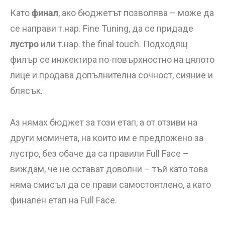
Като
финал
, ако бюджетът позволява – може да
се направи т.нар. Fine Tuning, да се придаде
лустро
или т.нар. the final touch. Подходящ
филър се инжектира по-повърхностно на цялото
лице и продава допълнителна сочност, сияние и
блясък.
Аз нямах бюджет за този етап, а от отзиви на
други момичета, на които им е предложено за
лустро, без обаче да са правили Full Face –
виждам, че не остават доволни – тъй като това
няма смисъл да се прави самостоятлено, а като
финален етап на Full Face.