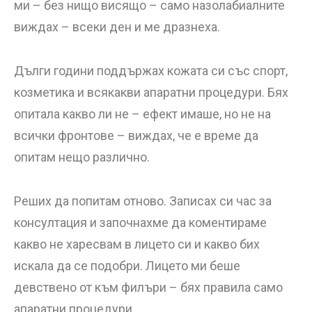
ми – без нищо висящо – само назолабиалните
виждах – всеки ден и ме дразнеха.
Дълги години поддържах кожата си със спорт,
козметика и всякакви апаратни процедури. Бях
опитала какво ли не – ефект имаше, но не на
всички фронтове – виждах, че е време да
опитам нещо различно.
Реших да попитам отново. Записах си час за
консултация и започнахме да коментираме
какво не харесвам в лицето си и какво бих
искала да се подобри. Лицето ми беше
девствено от към филъри – бях правила само
апаратни процедури.