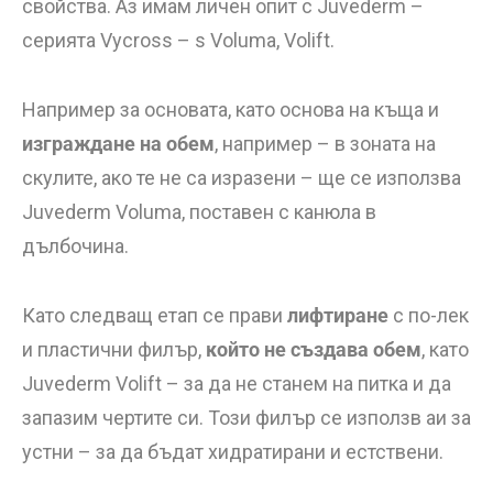
свойства. Аз имам личен опит с Juvederm –
серията Vycross – s Voluma, Volift.
Например за основата, като основа на къща и
изграждане на обем
, например – в зоната на
скулите, ако те нe са изразени – ще се използва
Juvederm Voluma, поставен с канюла в
дълбочина.
Като следващ етап се прави
лифтиране
с по-лек
и пластични филър,
който не създава обем
, като
Juvederm Volift – за да не станем на питка и да
запазим чертите си. Този филър се използв аи за
устни – за да бъдат хидратирани и естствени.