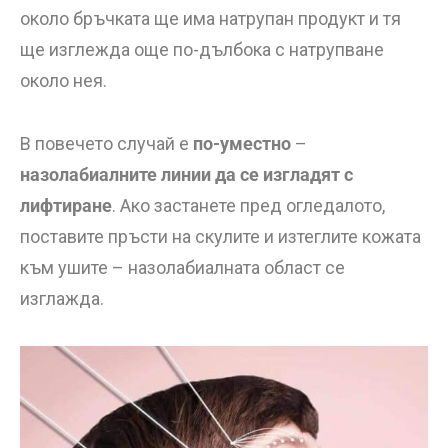
около бръчката ще има натрупан продукт и тя
ще изглежда още по-дълбока с натрупване
около нея.
В повечето случай е
по-уместно
–
назолабиалните линии да се изгладят с
лифтиране
. Ако застанете пред огледалото,
поставите пръсти на скулите и изтеглите кожата
към ушите – назолабиалната област се
изглажда.