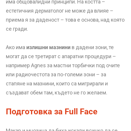
има общовалидни принципи. На костта –
естетичния дерматолог не може да влияе –
приема я за даденост – това е основа, над която
се гради.
Ако има
излишни мазнини
в дадени зони, те
могат да се третират с апаратни процедури –
например Agnes за мастни торбички под очите
или радиочестота за по-големи зони – за
стапяне на мазнини, които са мигрирали и
създават обем там, където не го желаем.
Подготовка за Full Face
Макар и мнозина да биха искали всичко да се